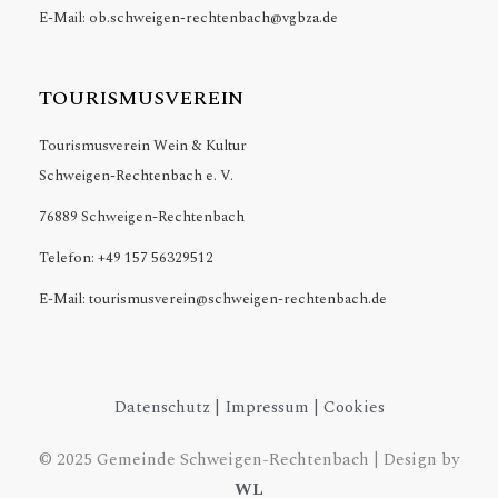
E-Mail: ob.schweigen-rechtenbach@vgbza.de
TOURISMUSVEREIN
Tourismusverein Wein & Kultur
Schweigen-Rechtenbach e. V.
76889 Schweigen-Rechtenbach
Telefon: +49 157 56329512
E-Mail: tourismusverein@schweigen-rechtenbach.de
Datenschutz
|
Impressum
|
Cookies
© 2025 Gemeinde Schweigen-Rechtenbach | Design by
WL