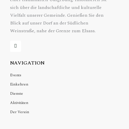
sich über die landschaftliche und kulturelle
Vielfalt unserer Gemeinde. Genießen Sie den
Blick auf unser Dorf an der Südlichen
Weinstraße, nahe der Grenze zum Elsass.
F
a
c
e
b
NAVIGATION
o
o
k
Events
-
f
Einkehren
Dienste
Aktivitäten
Der Verein