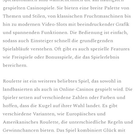
gespielten Casinospiele. Sie bieten eine breite Palette von
Themen und Stilen, von klassischen Fruchtmaschinen bis
hin zu modernen Video-Slots mit beeindruckender Grafik
und spannenden Funktionen. Die Bedienung ist einfach,
sodass auch Einsteiger schnell die grundlegenden
Spielabläufe verstehen. Oft gibt es auch spezielle Features
wie Freispiele oder Bonusspiele, die das Spielerlebnis
bereichern.
Roulette ist ein weiteres beliebtes Spiel, das sowohl in
landbasierten als auch in Online-Casinos gespielt wird. Die
Spieler setzen auf verschiedene Zahlen oder Farben und
hoffen, dass die Kugel auf ihrer Wahl landet. Es gibt
verschiedene Varianten, wie Europäisches und
Amerikanisches Roulette, die unterschiedliche Regeln und
Gewinnchancen bieten. Das Spiel kombiniert Glück mit