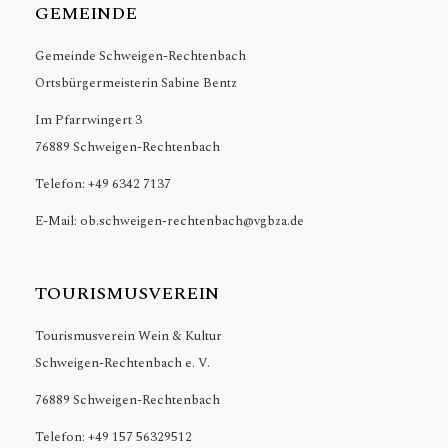
GEMEINDE
Gemeinde Schweigen-Rechtenbach
Ortsbürgermeisterin Sabine Bentz
Im Pfarrwingert 3
76889 Schweigen-Rechtenbach
Telefon: +49 6342 7137
E-Mail: ob.schweigen-rechtenbach@vgbza.de
TOURISMUSVEREIN
Tourismusverein Wein & Kultur
Schweigen-Rechtenbach e. V.
76889 Schweigen-Rechtenbach
Telefon: +49 157 56329512