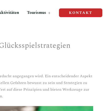
Aktivitäten
Tourismus
KONTAKT
Glücksspielstrategien
 Bedacht angegangen wird. Ein entscheidender Aspekt
iellen Gefahren bewusst zu sein und Strategien zu
ert auf diese Prinzipien und bieten Werkzeuge zur
n.