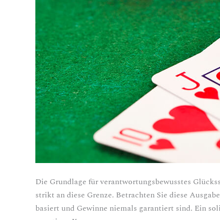
Die Grundlage für verantwortungsbewusstes Glücksspie
strikt an diese Grenze. Betrachten Sie diese Ausgaben
basiert und Gewinne niemals garantiert sind. Ein soli