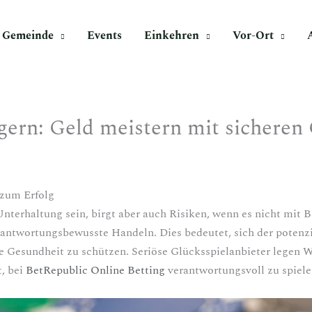
Gemeinde
Events
Einkehren
Vor-Ort
ern: Geld meistern mit sicheren 
 zum Erfolg
nterhaltung sein, birgt aber auch Risiken, wenn es nicht mit
verantwortungsbewusste Handeln. Dies bedeutet, sich der potenz
e Gesundheit zu schützen. Seriöse Glücksspielanbieter legen W
t, bei
BetRepublic Online Betting
verantwortungsvoll zu spiele