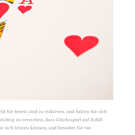
 Sie bereit sind zu riskieren, und halten Sie sich
wichtig zu verstehen, dass Glücksspiel auf Zufall
ie sich leisten können, und bewahrt Sie vor