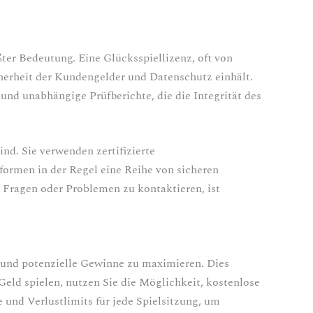
ßter Bedeutung. Eine Glücksspiellizenz, oft von
cherheit der Kundengelder und Datenschutz einhält.
und unabhängige Prüfberichte, die die Integrität des
ind. Sie verwenden zertifizierte
formen in der Regel eine Reihe von sicheren
 Fragen oder Problemen zu kontaktieren, ist
en und potenzielle Gewinne zu maximieren. Dies
Geld spielen, nutzen Sie die Möglichkeit, kostenlose
und Verlustlimits für jede Spielsitzung, um