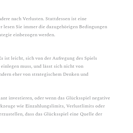
dere nach Verlusten. Stattdessen ist eine
aber lesen Sie immer die dazugehörigen Bedingungen
ategie einbezogen werden.
 ist leicht, sich von der Aufregung des Spiels
 einlegen muss, und lässt sich nicht von
 sondern eher von strategischem Denken und
lant investieren, oder wenn das Glücksspiel negative
kzeuge wie Einzahlungslimits, Verlustlimits oder
rzustellen, dass das Glücksspiel eine Quelle der