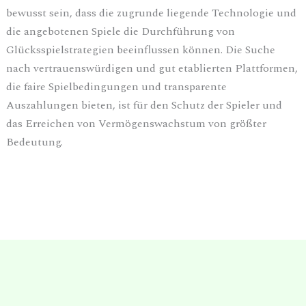
bewusst sein, dass die zugrunde liegende Technologie und
die angebotenen Spiele die Durchführung von
Glücksspielstrategien beeinflussen können. Die Suche
nach vertrauenswürdigen und gut etablierten Plattformen,
die faire Spielbedingungen und transparente
Auszahlungen bieten, ist für den Schutz der Spieler und
das Erreichen von Vermögenswachstum von größter
Bedeutung.
←
Vorheriger Beitrag
Nächster Beitrag
→