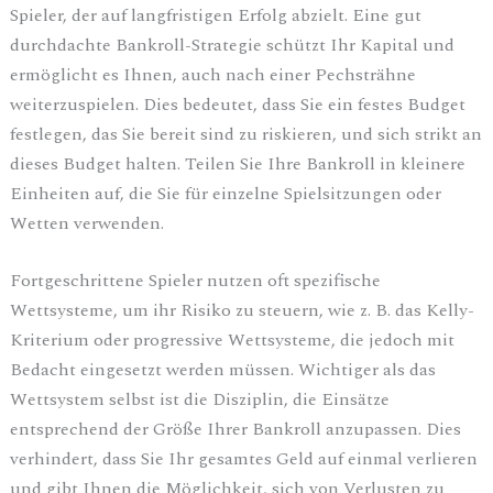
Spieler, der auf langfristigen Erfolg abzielt. Eine gut
durchdachte Bankroll-Strategie schützt Ihr Kapital und
ermöglicht es Ihnen, auch nach einer Pechsträhne
weiterzuspielen. Dies bedeutet, dass Sie ein festes Budget
festlegen, das Sie bereit sind zu riskieren, und sich strikt an
dieses Budget halten. Teilen Sie Ihre Bankroll in kleinere
Einheiten auf, die Sie für einzelne Spielsitzungen oder
Wetten verwenden.
Fortgeschrittene Spieler nutzen oft spezifische
Wettsysteme, um ihr Risiko zu steuern, wie z. B. das Kelly-
Kriterium oder progressive Wettsysteme, die jedoch mit
Bedacht eingesetzt werden müssen. Wichtiger als das
Wettsystem selbst ist die Disziplin, die Einsätze
entsprechend der Größe Ihrer Bankroll anzupassen. Dies
verhindert, dass Sie Ihr gesamtes Geld auf einmal verlieren
und gibt Ihnen die Möglichkeit, sich von Verlusten zu