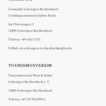
Gemeinde Schweigen-Rechtenbach
Ortsbürgermeisterin Sabine Bentz
Im Pfarrwingert 3
76889 Schweigen-Rechtenbach
Telefon: +49 6342 7137
E-Mail: ob.schweigen-rechtenbach@vgbza.de
TOURISMUSVEREIN
Tourismusverein Wein & Kultur
Schweigen-Rechtenbach e. V.
76889 Schweigen-Rechtenbach
Telefon: +49 157 56329512