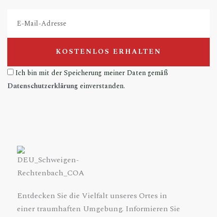
E-
Mail-
Adresse
KOSTENLOS ERHALTEN
Ich
Ich bin mit der Speicherung meiner Daten gemäß
bin
Datenschutzerklärung
einverstanden.
mit
der
Speicherung
meiner
Daten
gemäß
Datenschutzerklärung
einverstanden.
Entdecken Sie die Vielfalt unseres Ortes in
einer traumhaften Umgebung. Informieren Sie