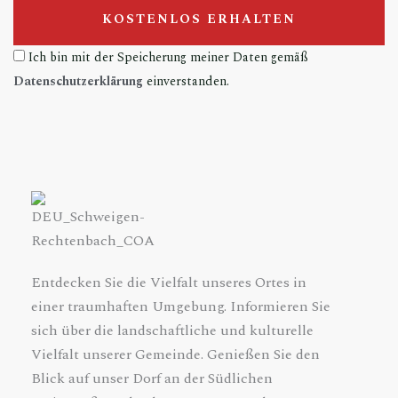
KOSTENLOS ERHALTEN
Ich
Ich bin mit der Speicherung meiner Daten gemäß
bin
Datenschutzerklärung
einverstanden.
mit
der
Speicherung
meiner
Daten
gemäß
Datenschutzerklärung
einverstanden.
Entdecken Sie die Vielfalt unseres Ortes in
einer traumhaften Umgebung. Informieren Sie
sich über die landschaftliche und kulturelle
Vielfalt unserer Gemeinde. Genießen Sie den
Blick auf unser Dorf an der Südlichen