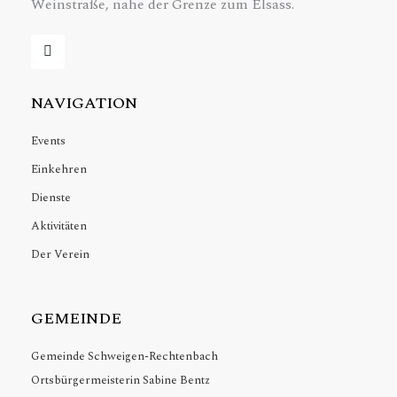
Weinstraße, nahe der Grenze zum Elsass.
F
a
c
e
b
NAVIGATION
o
o
k
Events
-
f
Einkehren
Dienste
Aktivitäten
Der Verein
GEMEINDE
Gemeinde Schweigen-Rechtenbach
Ortsbürgermeisterin Sabine Bentz