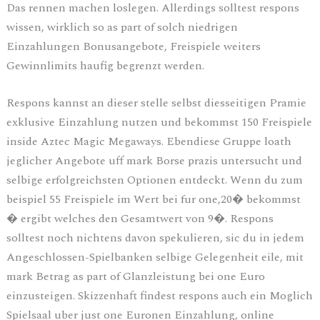
Das rennen machen loslegen. Allerdings solltest respons
wissen, wirklich so as part of solch niedrigen
Einzahlungen Bonusangebote, Freispiele weiters
Gewinnlimits haufig begrenzt werden.
Respons kannst an dieser stelle selbst diesseitigen Pramie
exklusive Einzahlung nutzen und bekommst 150 Freispiele
inside Aztec Magic Megaways. Ebendiese Gruppe loath
jeglicher Angebote uff mark Borse prazis untersucht und
selbige erfolgreichsten Optionen entdeckt. Wenn du zum
beispiel 55 Freispiele im Wert bei fur one,20� bekommst
� ergibt welches den Gesamtwert von 9�. Respons
solltest noch nichtens davon spekulieren, sic du in jedem
Angeschlossen-Spielbanken selbige Gelegenheit eile, mit
mark Betrag as part of Glanzleistung bei one Euro
einzusteigen. Skizzenhaft findest respons auch ein Moglich
Spielsaal uber just one Euronen Einzahlung, online