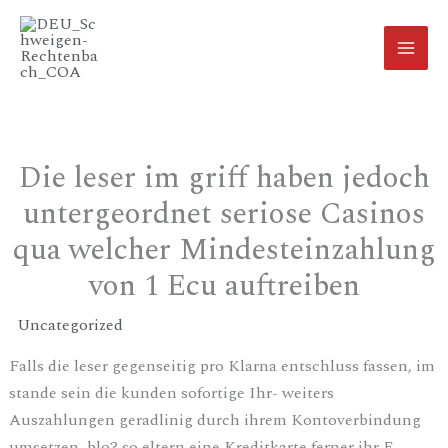
Die leser im griff haben jedoch
untergeordnet seriose Casinos
qua welcher Mindesteinzahlung
von 1 Ecu auftreiben
/
Uncategorized
/ Von
murmurs
Falls die leser gegenseitig pro Klarna entschluss fassen, im
stande sein die kunden sofortige Ihr- weiters
Auszahlungen geradlinig durch ihrem Kontoverbindung
umsetzen, blo? so eltern eine Kreditkarte ferner ihr E-