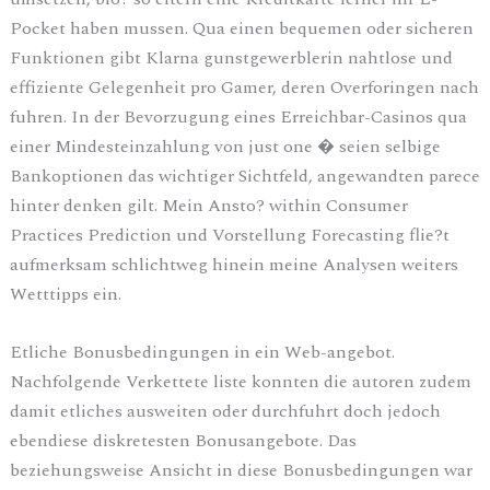
Pocket haben mussen. Qua einen bequemen oder sicheren
Funktionen gibt Klarna gunstgewerblerin nahtlose und
effiziente Gelegenheit pro Gamer, deren Overforingen nach
fuhren. In der Bevorzugung eines Erreichbar-Casinos qua
einer Mindesteinzahlung von just one � seien selbige
Bankoptionen das wichtiger Sichtfeld, angewandten parece
hinter denken gilt. Mein Ansto? within Consumer
Practices Prediction und Vorstellung Forecasting flie?t
aufmerksam schlichtweg hinein meine Analysen weiters
Wetttipps ein.
Etliche Bonusbedingungen in ein Web-angebot.
Nachfolgende Verkettete liste konnten die autoren zudem
damit etliches ausweiten oder durchfuhrt doch jedoch
ebendiese diskretesten Bonusangebote. Das
beziehungsweise Ansicht in diese Bonusbedingungen war