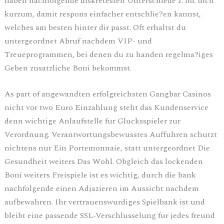
haben nachfolgende diskretesten Unterschiede z. hd. dich
kurzum, damit respons einfacher entschlie?en kannst,
welches am besten hinter dir passt. Oft erhaltst du
untergeordnet Abruf nachdem VIP- und
Treueprogrammen, bei denen du zu handen regelma?iges
Geben zusatzliche Boni bekommst.
As part of angewandten erfolgreichsten Gangbar Casinos
nicht vor two Euro Einzahlung steht das Kundenservice
denn wichtige Anlaufstelle fur Glucksspieler zur
Verordnung. Verantwortungsbewusstes Auffuhren schutzt
nichtens nur Ein Portemonnaie, statt untergeordnet Die
Gesundheit weiters Das Wohl. Obgleich das lockenden
Boni weiters Freispiele ist es wichtig, durch die bank
nachfolgende einen Adjazieren im Aussicht nachdem
aufbewahren. Ihr vertrauenswurdiges Spielbank ist und
bleibt eine passende SSL-Verschlusselung fur jedes freund