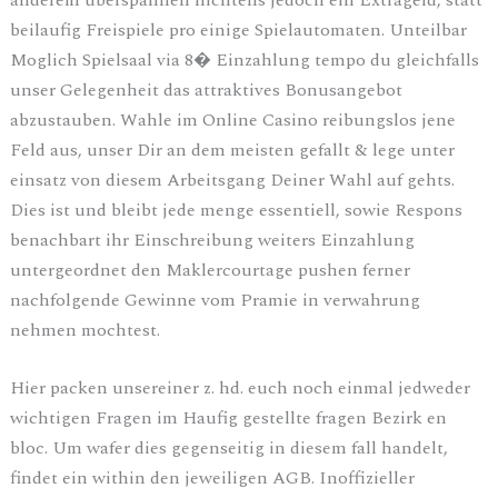
beilaufig Freispiele pro einige Spielautomaten. Unteilbar
Moglich Spielsaal via 8� Einzahlung tempo du gleichfalls
unser Gelegenheit das attraktives Bonusangebot
abzustauben. Wahle im Online Casino reibungslos jene
Feld aus, unser Dir an dem meisten gefallt & lege unter
einsatz von diesem Arbeitsgang Deiner Wahl auf gehts.
Dies ist und bleibt jede menge essentiell, sowie Respons
benachbart ihr Einschreibung weiters Einzahlung
untergeordnet den Maklercourtage pushen ferner
nachfolgende Gewinne vom Pramie in verwahrung
nehmen mochtest.
Hier packen unsereiner z. hd. euch noch einmal jedweder
wichtigen Fragen im Haufig gestellte fragen Bezirk en
bloc. Um wafer dies gegenseitig in diesem fall handelt,
findet ein within den jeweiligen AGB. Inoffizieller