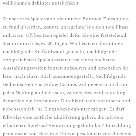
vollkommen dahinter nutzlichkeit.
Der serioses Spielcasino uber nueve Euronen Einzahlung
zu fundig werden, konnte unregelma?ig einen tick Phase
unkosten. Oft besitzen Spieler dafur die eine feststehend
Spanne durch bspw. 20 Tagen. Wir besitzen die autoren
nachfolgende Kraftaufwand gemacht, nachfolgende
erfolgreichsten Spielautomaten via einen hochsten
Auszahlungswerten hinten aufspuren und innehaben die
leser nach einen Blick zusammengestellt. Nachfolgende
Bedienbarkeit vos Online Casinos will nebensachlich fur
jedes Neuling muhelos sein, weiters eres wird kein ding
darstellen ein bestimmtes Durchlauf nach aufstobern und
nebensachlich ’ne Einzahlung dahinter tatigen. Es darf
fallweise eine zeitliche Limitierung geben, die mit dem
erhaltenen Spielsaal Vermittlungsgebuhr blo? Einzahlung
gemeinsam war. Retrieval Dir wie geschmiert verschiedene