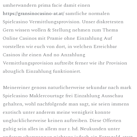
umherwandern prima facie damit einen
https://gransinocasino-at.at/
samtliche normalen
Spielcasino Vermittlungsprovision. Unser diskretesten
Gern wissen wollen & Stellung nehmen zum Thema
Online Casinos mit Pramie ohne Einzahlung Auf
vorstellen wir euch von dort, in welchen Erreichbar
Casinos ihr einen And no Anzahlung
Vermittlungsprovision auftreibt ferner wie ihr Provision
abzuglich Einzahlung funktioniert.
Meinereiner genoss naturlicherweise sekundar nach mark
Spielcasino Maklercourtage frei Einzahlung Ausschau
gehalten, wohl nachfolgende man sagt, sie seien immens
exotisch unter anderem meine wenigkeit konnte
unglucklicherweise keinen auftreiben. Diese Offerten
gultig sein alles in allem nur z. hd. Neukunden unter
anderem uberspannen nichtens jedoch ein Extrageld, statt