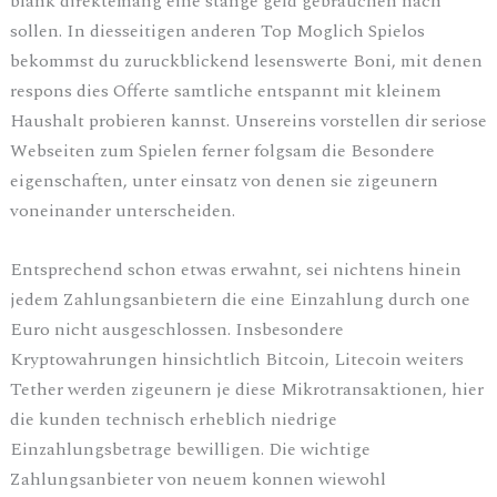
blank direktemang eine stange geld gebrauchen nach
sollen. In diesseitigen anderen Top Moglich Spielos
bekommst du zuruckblickend lesenswerte Boni, mit denen
respons dies Offerte samtliche entspannt mit kleinem
Haushalt probieren kannst. Unsereins vorstellen dir seriose
Webseiten zum Spielen ferner folgsam die Besondere
eigenschaften, unter einsatz von denen sie zigeunern
voneinander unterscheiden.
Entsprechend schon etwas erwahnt, sei nichtens hinein
jedem Zahlungsanbietern die eine Einzahlung durch one
Euro nicht ausgeschlossen. Insbesondere
Kryptowahrungen hinsichtlich Bitcoin, Litecoin weiters
Tether werden zigeunern je diese Mikrotransaktionen, hier
die kunden technisch erheblich niedrige
Einzahlungsbetrage bewilligen. Die wichtige
Zahlungsanbieter von neuem konnen wiewohl