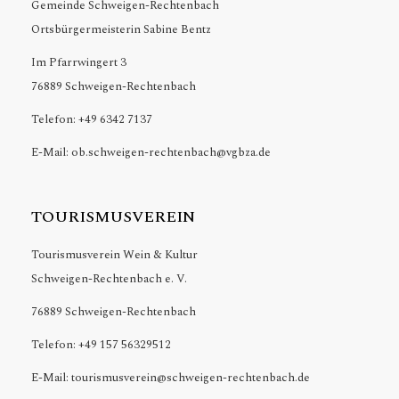
Gemeinde Schweigen-Rechtenbach
Ortsbürgermeisterin Sabine Bentz
Im Pfarrwingert 3
76889 Schweigen-Rechtenbach
Telefon: +49 6342 7137
E-Mail: ob.schweigen-rechtenbach@vgbza.de
TOURISMUSVEREIN
Tourismusverein Wein & Kultur
Schweigen-Rechtenbach e. V.
76889 Schweigen-Rechtenbach
Telefon: +49 157 56329512
E-Mail: tourismusverein@schweigen-rechtenbach.de