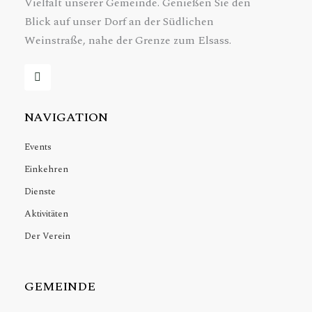
Vielfalt unserer Gemeinde. Genießen Sie den
Blick auf unser Dorf an der Südlichen
Weinstraße, nahe der Grenze zum Elsass.
F
a
c
e
b
NAVIGATION
o
o
k
Events
-
f
Einkehren
Dienste
Aktivitäten
Der Verein
GEMEINDE