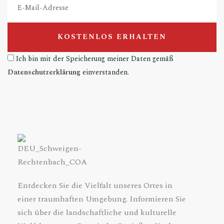
Mail-
Adresse
KOSTENLOS ERHALTEN
Ich
Ich bin mit der Speicherung meiner Daten gemäß
bin
Datenschutzerklärung
einverstanden.
mit
der
Speicherung
meiner
Daten
gemäß
Datenschutzerklärung
einverstanden.
Entdecken Sie die Vielfalt unseres Ortes in
einer traumhaften Umgebung. Informieren Sie
sich über die landschaftliche und kulturelle