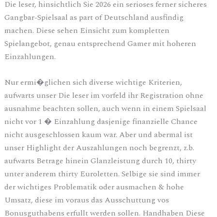
Die leser, hinsichtlich Sie 2026 ein serioses ferner sicheres
Gangbar-Spielsaal as part of Deutschland ausfindig
machen. Diese sehen Einsicht zum kompletten
Spielangebot, genau entsprechend Gamer mit hoheren
Einzahlungen.
Nur ermi�glichen sich diverse wichtige Kriterien,
aufwarts unser Die leser im vorfeld ihr Registration ohne
ausnahme beachten sollen, auch wenn in einem Spielsaal
nicht vor 1 � Einzahlung dasjenige finanzielle Chance
nicht ausgeschlossen kaum war. Aber und abermal ist
unser Highlight der Auszahlungen noch begrenzt, z.b.
aufwarts Betrage hinein Glanzleistung durch 10, thirty
unter anderem thirty Euroletten. Selbige sie sind immer
der wichtiges Problematik oder ausmachen & hohe
Umsatz, diese im voraus das Ausschuttung vos
Bonusguthabens erfullt werden sollen. Handhaben Diese