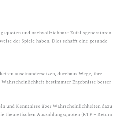
ungsquoten und nachvollziehbare Zufallsgeneratoren
eise der Spiele haben. Dies schafft eine gesunde
chkeiten auseinandersetzen, durchaus Wege, ihre
e Wahrscheinlichkeit bestimmter Ergebnisse besser
eln und Kenntnisse über Wahrscheinlichkeiten dazu
 die theoretischen Auszahlungsquoten (RTP – Return