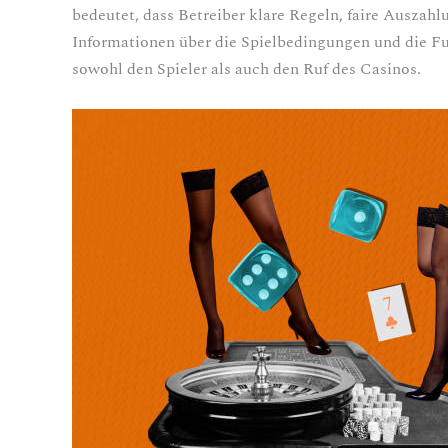
bedeutet, dass Betreiber klare Regeln, faire Auszah
Informationen über die Spielbedingungen und die Fun
sowohl den Spieler als auch den Ruf des Casinos.