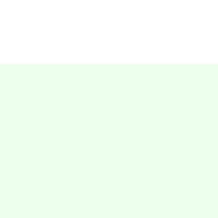
Nächster Beitrag
→