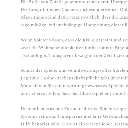
Die Rolle von Zufallsgeneratoren und deren Überpr
Die Integrität eines Casinos, insbesondere eines On
Algorithmen sind dafür verantwortlich, dass die Erg
regelmäßige und unabhängige Überprüfung dieser RNG
Wenn Spieler wissen, dass die RNGs getestet und zer
zwar die Wahrscheinlichkeiten für bestimmte Ergebn
Technologie. Transparenz bezüglich der Zertifizieru
Schutz der Spieler und verantwortungsvolles Spielen
Legitime Casino-Rechenschaftspflicht geht über rei
Maßnahmen für verantwortungsbewusstes Spielen, wie
um sicherzustellen, dass das Glücksspiel ein Unterh
Die mathematischen Formeln, die den Spielen zugrund
Systems sein, das Transparenz und faire Gewinnchance
Hilfe benötigt wird. Dies ist ein wesentlicher Besta