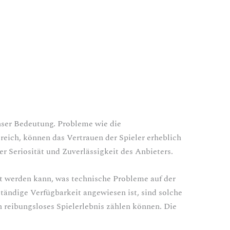
enser Bedeutung. Probleme wie die
eich, können das Vertrauen der Spieler erheblich
der Seriosität und Zuverlässigkeit des Anbieters.
werden kann, was technische Probleme auf der
ständige Verfügbarkeit angewiesen ist, sind solche
in reibungsloses Spielerlebnis zählen können. Die