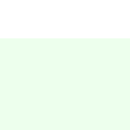
←
Vorheriger Beitrag