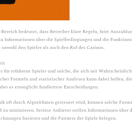
-Bereich bedeutet, dass Betreiber klare Regeln, faire Auszahl
zu Informationen über die Spielbedingungen und die Funktionsw
t sowohl den Spieler als auch den Ruf des Casinos.
eit
es für erfahrene Spieler und solche, die sich mit Wahrscheinli
er Formeln und statistischer Analysen kann dabei helfen, di
 aber es ermöglicht fundiertere Entscheidungen.
ik oft durch Algorithmen gesteuert wird, können solche Form
nd zu minimieren. Seriöse Anbieter stellen Informationen über
echnungen basieren und die Fairness der Spiele belegen.