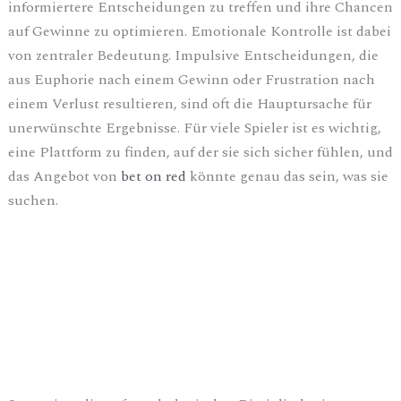
informiertere Entscheidungen zu treffen und ihre Chancen
auf Gewinne zu optimieren. Emotionale Kontrolle ist dabei
von zentraler Bedeutung. Impulsive Entscheidungen, die
aus Euphorie nach einem Gewinn oder Frustration nach
einem Verlust resultieren, sind oft die Hauptursache für
unerwünschte Ergebnisse. Für viele Spieler ist es wichtig,
eine Plattform zu finden, auf der sie sich sicher fühlen, und
das Angebot von
bet on red
könnte genau das sein, was sie
suchen.