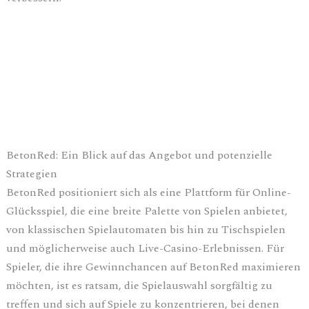
BetonRed: Ein Blick auf das Angebot und potenzielle
Strategien
BetonRed positioniert sich als eine Plattform für Online-
Glücksspiel, die eine breite Palette von Spielen anbietet,
von klassischen Spielautomaten bis hin zu Tischspielen
und möglicherweise auch Live-Casino-Erlebnissen. Für
Spieler, die ihre Gewinnchancen auf BetonRed maximieren
möchten, ist es ratsam, die Spielauswahl sorgfältig zu
treffen und sich auf Spiele zu konzentrieren, bei denen