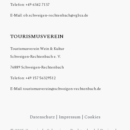
Telefon: +49 6342 7137
E-Mail: ob.schweigen-rechtenbach@vgbza.de
TOURISMUSVEREIN
Tourismusverein Wein & Kultur
Schweigen-Rechtenbach e. V.
76889 Schweigen-Rechtenbach
Telefon: +49 157 56329512
E-Mail: tourismusverein@schweigen-rechtenbach.de
Datenschutz
|
Impressum
|
Cookies