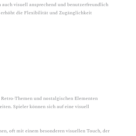
rn auch visuell ansprechend und benutzerfreundlich
erhöht die Flexibilität und Zugänglichkeit
von Retro-Themen und nostalgischen Elementen
en. Spieler können sich auf eine visuell
hen, oft mit einem besonderen visuellen Touch, der