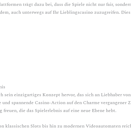
ttformen trägt dazu bei, dass die Spiele nicht nur fair, sonde
em, auch unterwegs auf Ihr Lieblingscasino zuzugreifen. Dies 
nis
ch sein einzigartiges Konzept hervor, das sich an Liebhaber 
e und spannende Casino-Action auf den Charme vergangener Zeit
reuen, die das Spielerlebnis auf eine neue Ebene hebt.
 von klassischen Slots bis hin zu modernen Videoautomaten reic