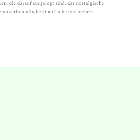
, die darauf ausgelegt sind, das nostalgische
benutzerfreundliche Oberfläche und sichere
Nächster Beitrag
→