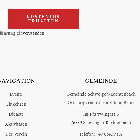
KOSTENLOS
ERHALTEN
klärung
einverstanden.
NAVIGATION
GEMEINDE
Events
Gemeinde Schweigen-Rechtenbach
Ortsbürgermeisterin Sabine Bentz
Einkehren
Dienste
Im Pfarrwingert 3
76889 Schweigen-Rechtenbach
Aktivitäten
Der Verein
Telefon: +49 6342 7137