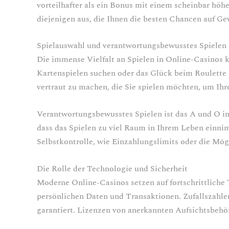
vorteilhafter als ein Bonus mit einem scheinbar hö
diejenigen aus, die Ihnen die besten Chancen auf G
Spielauswahl und verantwortungsbewusstes Spielen
Die immense Vielfalt an Spielen in Online-Casinos k
Kartenspielen suchen oder das Glück beim Roulette h
vertraut zu machen, die Sie spielen möchten, um Ih
Verantwortungsbewusstes Spielen ist das A und O in d
dass das Spielen zu viel Raum in Ihrem Leben einnim
Selbstkontrolle, wie Einzahlungslimits oder die Mög
Die Rolle der Technologie und Sicherheit
Moderne Online-Casinos setzen auf fortschrittliche 
persönlichen Daten und Transaktionen. Zufallszahlen
garantiert. Lizenzen von anerkannten Aufsichtsbehörd