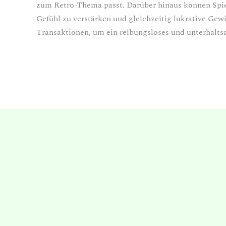
zum Retro-Thema passt. Darüber hinaus können Spiel
Gefühl zu verstärken und gleichzeitig lukrative Gew
Transaktionen, um ein reibungsloses und unterhaltsa
←
Vorheriger Beitrag