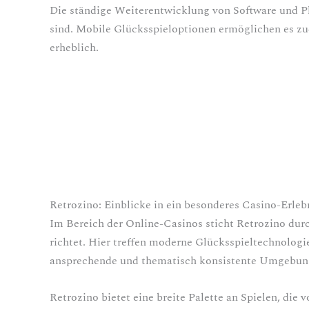
Die ständige Weiterentwicklung von Software und Pla
sind. Mobile Glücksspieloptionen ermöglichen es zud
erheblich.
Retrozino: Einblicke in ein besonderes Casino-Erleb
Im Bereich der Online-Casinos sticht Retrozino dur
richtet. Hier treffen moderne Glücksspieltechnologi
ansprechende und thematisch konsistente Umgebung f
Retrozino bietet eine breite Palette an Spielen, die