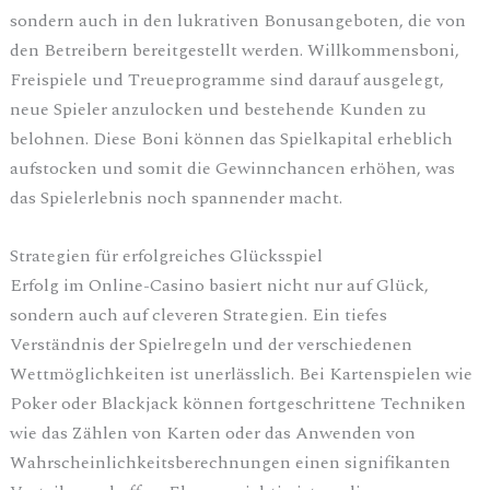
sondern auch in den lukrativen Bonusangeboten, die von
den Betreibern bereitgestellt werden. Willkommensboni,
Freispiele und Treueprogramme sind darauf ausgelegt,
neue Spieler anzulocken und bestehende Kunden zu
belohnen. Diese Boni können das Spielkapital erheblich
aufstocken und somit die Gewinnchancen erhöhen, was
das Spielerlebnis noch spannender macht.
Strategien für erfolgreiches Glücksspiel
Erfolg im Online-Casino basiert nicht nur auf Glück,
sondern auch auf cleveren Strategien. Ein tiefes
Verständnis der Spielregeln und der verschiedenen
Wettmöglichkeiten ist unerlässlich. Bei Kartenspielen wie
Poker oder Blackjack können fortgeschrittene Techniken
wie das Zählen von Karten oder das Anwenden von
Wahrscheinlichkeitsberechnungen einen signifikanten