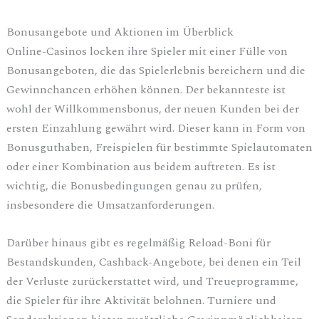
Bonusangebote und Aktionen im Überblick
Online-Casinos locken ihre Spieler mit einer Fülle von
Bonusangeboten, die das Spielerlebnis bereichern und die
Gewinnchancen erhöhen können. Der bekannteste ist
wohl der Willkommensbonus, der neuen Kunden bei der
ersten Einzahlung gewährt wird. Dieser kann in Form von
Bonusguthaben, Freispielen für bestimmte Spielautomaten
oder einer Kombination aus beidem auftreten. Es ist
wichtig, die Bonusbedingungen genau zu prüfen,
insbesondere die Umsatzanforderungen.
Darüber hinaus gibt es regelmäßig Reload-Boni für
Bestandskunden, Cashback-Angebote, bei denen ein Teil
der Verluste zurückerstattet wird, und Treueprogramme,
die Spieler für ihre Aktivität belohnen. Turniere und