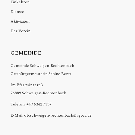
f
Einkehren
Dienste
Aktivitäten
Der Verein
GEMEINDE
Gemeinde Schweigen-Rechtenbach
Ortsbürgermeisterin Sabine Bentz
Im Pfarrwingert 3
76889 Schweigen-Rechtenbach
Telefon: +49 6342 7137
E-Mail: ob.schweigen-rechtenbach@vgbza.de