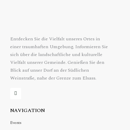
Daten
gemäß
Datenschutzerklärung
einverstanden.
Entdecken Sie die Vielfalt unseres Ortes in
einer traumhaften Umgebung. Informieren Sie
sich über die landschaftliche und kulturelle
Vielfalt unserer Gemeinde. Genießen Sie den
Blick auf unser Dorf an der Südlichen
Weinstraße, nahe der Grenze zum Elsass.
F
a
c
e
b
NAVIGATION
o
o
k
Events
-