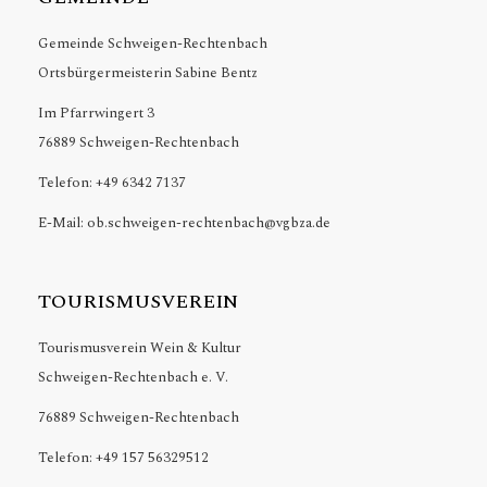
Gemeinde Schweigen-Rechtenbach
Ortsbürgermeisterin Sabine Bentz
Im Pfarrwingert 3
76889 Schweigen-Rechtenbach
Telefon: +49 6342 7137
E-Mail: ob.schweigen-rechtenbach@vgbza.de
TOURISMUSVEREIN
Tourismusverein Wein & Kultur
Schweigen-Rechtenbach e. V.
76889 Schweigen-Rechtenbach
Telefon: +49 157 56329512