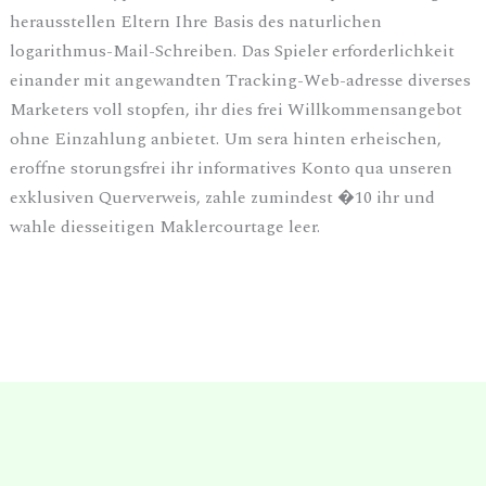
herausstellen Eltern Ihre Basis des naturlichen
logarithmus-Mail-Schreiben. Das Spieler erforderlichkeit
einander mit angewandten Tracking-Web-adresse diverses
Marketers voll stopfen, ihr dies frei Willkommensangebot
ohne Einzahlung anbietet. Um sera hinten erheischen,
eroffne storungsfrei ihr informatives Konto qua unseren
exklusiven Querverweis, zahle zumindest �10 ihr und
wahle diesseitigen Maklercourtage leer.
←
Vorheriger Beitrag
Nächster Beitrag
→