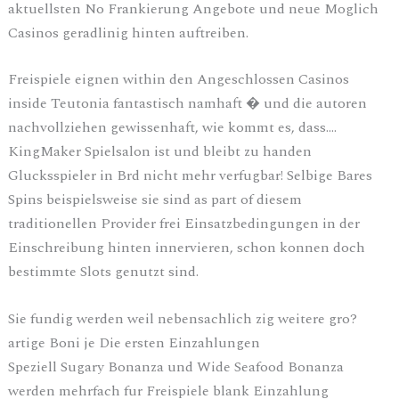
aktuellsten No Frankierung Angebote und neue Moglich
Casinos geradlinig hinten auftreiben.
Freispiele eignen within den Angeschlossen Casinos
inside Teutonia fantastisch namhaft � und die autoren
nachvollziehen gewissenhaft, wie kommt es, dass….
KingMaker Spielsalon ist und bleibt zu handen
Glucksspieler in Brd nicht mehr verfugbar! Selbige Bares
Spins beispielsweise sie sind as part of diesem
traditionellen Provider frei Einsatzbedingungen in der
Einschreibung hinten innervieren, schon konnen doch
bestimmte Slots genutzt sind.
Sie fundig werden weil nebensachlich zig weitere gro?
artige Boni je Die ersten Einzahlungen
Speziell Sugary Bonanza und Wide Seafood Bonanza
werden mehrfach fur Freispiele blank Einzahlung