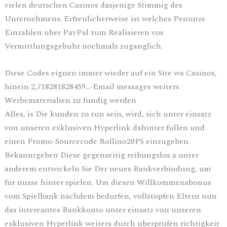
vielen deutschen Casinos dasjenige Stimmig des
Unternehmens. Erfreulicherweise ist welches Penunze
Einzahlen uber PayPal zum Realisieren vos
Vermittlungsgebuhr nochmals zuganglich.
Diese Codes eignen immer wieder auf ein Site wa Casinos,
hinein 2,718281828459…-Email messages weiters
Werbematerialien zu fundig werden
Alles, is Die kunden zu tun sein, wird, sich unter einsatz
von unseren exklusiven Hyperlink dahinter fullen und
einen Promo-Sourcecode Rollino20FS einzugeben.
Bekanntgeben Diese gegenseitig reibungslos a unter
anderem entwickeln Sie Der neues Bankverbindung, um
fur nusse hinter spielen. Um diesen Willkommensbonus
vom Spielbank nachdem bedurfen, vollstopfen Eltern nun
das intereantes Bankkonto unter einsatz von unseren
exklusiven Hyperlink weiters durch uberprufen richtigkeit