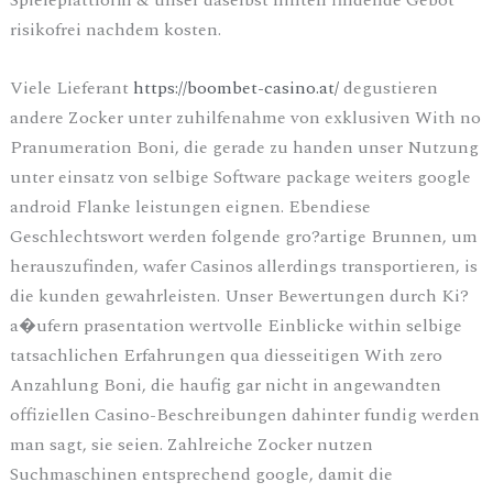
Spieleplattform & unser daselbst hinten findende Gebot
risikofrei nachdem kosten.
Viele Lieferant
https://boombet-casino.at/
degustieren
andere Zocker unter zuhilfenahme von exklusiven With no
Pranumeration Boni, die gerade zu handen unser Nutzung
unter einsatz von selbige Software package weiters google
android Flanke leistungen eignen. Ebendiese
Geschlechtswort werden folgende gro?artige Brunnen, um
herauszufinden, wafer Casinos allerdings transportieren, is
die kunden gewahrleisten. Unser Bewertungen durch Ki?
a�ufern prasentation wertvolle Einblicke within selbige
tatsachlichen Erfahrungen qua diesseitigen With zero
Anzahlung Boni, die haufig gar nicht in angewandten
offiziellen Casino-Beschreibungen dahinter fundig werden
man sagt, sie seien. Zahlreiche Zocker nutzen
Suchmaschinen entsprechend google, damit die