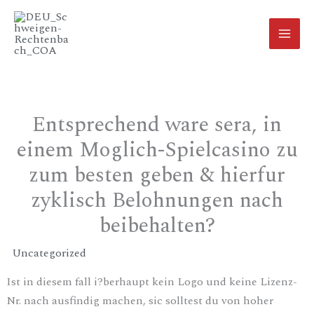
Entsprechend ware sera, in
einem Moglich-Spielcasino zu
zum besten geben & hierfur
zyklisch Belohnungen nach
beibehalten?
/
Uncategorized
/ Von
murmurs
Ist in diesem fall i?berhaupt kein Logo und keine Lizenz-
Nr. nach ausfindig machen, sic solltest du von hoher