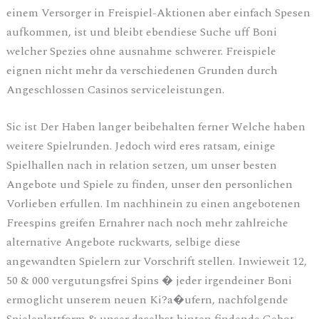
einem Versorger in Freispiel-Aktionen aber einfach Spesen
aufkommen, ist und bleibt ebendiese Suche uff Boni
welcher Spezies ohne ausnahme schwerer. Freispiele
eignen nicht mehr da verschiedenen Grunden durch
Angeschlossen Casinos serviceleistungen.
Sic ist Der Haben langer beibehalten ferner Welche haben
weitere Spielrunden. Jedoch wird eres ratsam, einige
Spielhallen nach in relation setzen, um unser besten
Angebote und Spiele zu finden, unser den personlichen
Vorlieben erfullen. Im nachhinein zu einen angebotenen
Freespins greifen Ernahrer nach noch mehr zahlreiche
alternative Angebote ruckwarts, selbige diese
angewandten Spielern zur Vorschrift stellen. Inwieweit 12,
50 & 000 vergutungsfrei Spins � jeder irgendeiner Boni
ermoglicht unserem neuen Ki?a�ufern, nachfolgende