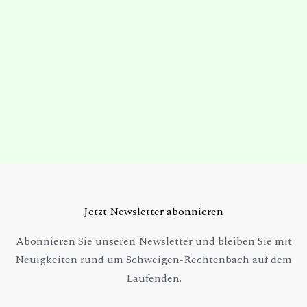
Jetzt Newsletter abonnieren
Abonnieren Sie unseren Newsletter und bleiben Sie mit
Neuigkeiten rund um Schweigen-Rechtenbach auf dem
Laufenden.