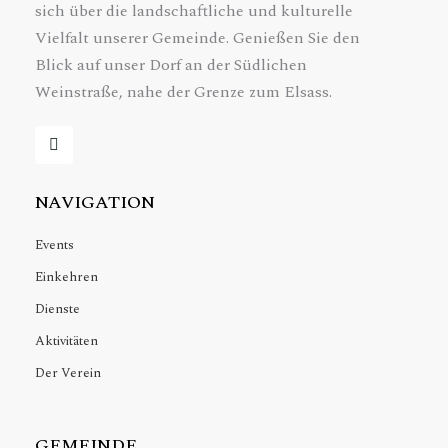
sich über die landschaftliche und kulturelle
Vielfalt unserer Gemeinde. Genießen Sie den
Blick auf unser Dorf an der Südlichen
Weinstraße, nahe der Grenze zum Elsass.
F
a
c
e
b
NAVIGATION
o
o
k
Events
-
f
Einkehren
Dienste
Aktivitäten
Der Verein
GEMEINDE