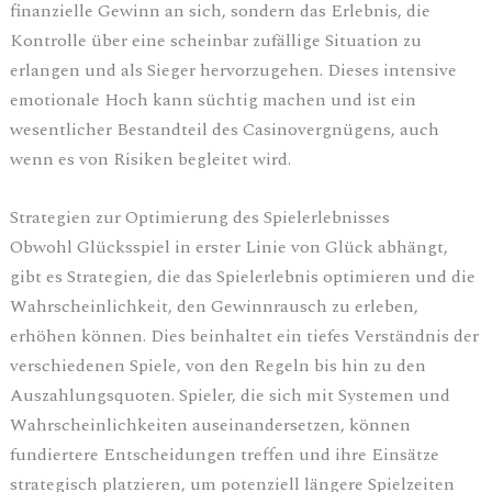
finanzielle Gewinn an sich, sondern das Erlebnis, die
Kontrolle über eine scheinbar zufällige Situation zu
erlangen und als Sieger hervorzugehen. Dieses intensive
emotionale Hoch kann süchtig machen und ist ein
wesentlicher Bestandteil des Casinovergnügens, auch
wenn es von Risiken begleitet wird.
Strategien zur Optimierung des Spielerlebnisses
Obwohl Glücksspiel in erster Linie von Glück abhängt,
gibt es Strategien, die das Spielerlebnis optimieren und die
Wahrscheinlichkeit, den Gewinnrausch zu erleben,
erhöhen können. Dies beinhaltet ein tiefes Verständnis der
verschiedenen Spiele, von den Regeln bis hin zu den
Auszahlungsquoten. Spieler, die sich mit Systemen und
Wahrscheinlichkeiten auseinandersetzen, können
fundiertere Entscheidungen treffen und ihre Einsätze
strategisch platzieren, um potenziell längere Spielzeiten