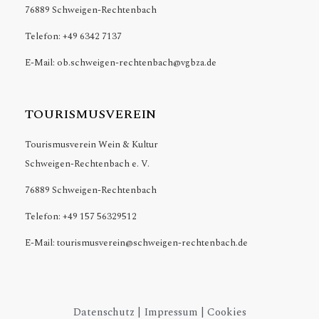
76889 Schweigen-Rechtenbach
Telefon: +49 6342 7137
E-Mail: ob.schweigen-rechtenbach@vgbza.de
TOURISMUSVEREIN
Tourismusverein Wein & Kultur
Schweigen-Rechtenbach e. V.
76889 Schweigen-Rechtenbach
Telefon: +49 157 56329512
E-Mail: tourismusverein@schweigen-rechtenbach.de
Datenschutz
|
Impressum
|
Cookies