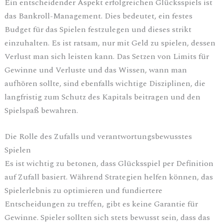
Ein entscheidender Aspekt erfolgreichen Glücksspiels ist
das Bankroll-Management. Dies bedeutet, ein festes
Budget für das Spielen festzulegen und dieses strikt
einzuhalten. Es ist ratsam, nur mit Geld zu spielen, dessen
Verlust man sich leisten kann. Das Setzen von Limits für
Gewinne und Verluste und das Wissen, wann man
aufhören sollte, sind ebenfalls wichtige Disziplinen, die
langfristig zum Schutz des Kapitals beitragen und den
Spielspaß bewahren.
Die Rolle des Zufalls und verantwortungsbewusstes
Spielen
Es ist wichtig zu betonen, dass Glücksspiel per Definition
auf Zufall basiert. Während Strategien helfen können, das
Spielerlebnis zu optimieren und fundiertere
Entscheidungen zu treffen, gibt es keine Garantie für
Gewinne. Spieler sollten sich stets bewusst sein, dass das