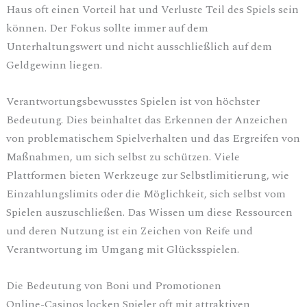
Haus oft einen Vorteil hat und Verluste Teil des Spiels sein
können. Der Fokus sollte immer auf dem
Unterhaltungswert und nicht ausschließlich auf dem
Geldgewinn liegen.
Verantwortungsbewusstes Spielen ist von höchster
Bedeutung. Dies beinhaltet das Erkennen der Anzeichen
von problematischem Spielverhalten und das Ergreifen von
Maßnahmen, um sich selbst zu schützen. Viele
Plattformen bieten Werkzeuge zur Selbstlimitierung, wie
Einzahlungslimits oder die Möglichkeit, sich selbst vom
Spielen auszuschließen. Das Wissen um diese Ressourcen
und deren Nutzung ist ein Zeichen von Reife und
Verantwortung im Umgang mit Glücksspielen.
Die Bedeutung von Boni und Promotionen
Online-Casinos locken Spieler oft mit attraktiven