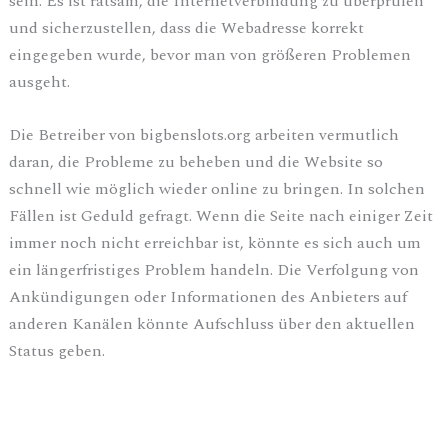
sein. Es ist ratsam, die Internetverbindung zu überprüfen
und sicherzustellen, dass die Webadresse korrekt
eingegeben wurde, bevor man von größeren Problemen
ausgeht.
Die Betreiber von bigbenslots.org arbeiten vermutlich
daran, die Probleme zu beheben und die Website so
schnell wie möglich wieder online zu bringen. In solchen
Fällen ist Geduld gefragt. Wenn die Seite nach einiger Zeit
immer noch nicht erreichbar ist, könnte es sich auch um
ein längerfristiges Problem handeln. Die Verfolgung von
Ankündigungen oder Informationen des Anbieters auf
anderen Kanälen könnte Aufschluss über den aktuellen
Status geben.
←
Vorheriger Beitrag
Nächster Beitrag
→