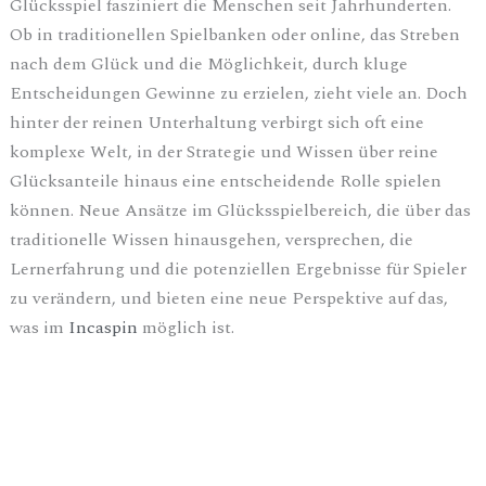
Glücksspiel fasziniert die Menschen seit Jahrhunderten.
Ob in traditionellen Spielbanken oder online, das Streben
nach dem Glück und die Möglichkeit, durch kluge
Entscheidungen Gewinne zu erzielen, zieht viele an. Doch
hinter der reinen Unterhaltung verbirgt sich oft eine
komplexe Welt, in der Strategie und Wissen über reine
Glücksanteile hinaus eine entscheidende Rolle spielen
können. Neue Ansätze im Glücksspielbereich, die über das
traditionelle Wissen hinausgehen, versprechen, die
Lernerfahrung und die potenziellen Ergebnisse für Spieler
zu verändern, und bieten eine neue Perspektive auf das,
was im
Incaspin
möglich ist.