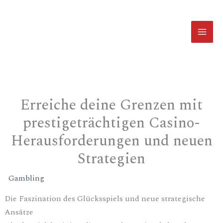
Erreiche deine Grenzen mit
prestigeträchtigen Casino-
Herausforderungen und neuen
Strategien
/
Gambling
/ Von
murmurs
Die Faszination des Glücksspiels und neue strategische
Ansätze