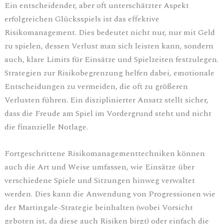
Ein entscheidender, aber oft unterschätzter Aspekt
erfolgreichen Glücksspiels ist das effektive
Risikomanagement. Dies bedeutet nicht nur, nur mit Geld
zu spielen, dessen Verlust man sich leisten kann, sondern
auch, klare Limits für Einsätze und Spielzeiten festzulegen.
Strategien zur Risikobegrenzung helfen dabei, emotionale
Entscheidungen zu vermeiden, die oft zu größeren
Verlusten führen. Ein disziplinierter Ansatz stellt sicher,
dass die Freude am Spiel im Vordergrund steht und nicht
die finanzielle Notlage.
Fortgeschrittene Risikomanagementtechniken können
auch die Art und Weise umfassen, wie Einsätze über
verschiedene Spiele und Sitzungen hinweg verwaltet
werden. Dies kann die Anwendung von Progressionen wie
der Martingale-Strategie beinhalten (wobei Vorsicht
geboten ist, da diese auch Risiken birgt) oder einfach die