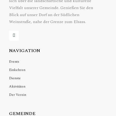
sich über die landschaftliche und kulturelle
Vielfalt unserer Gemeinde. Genießen Sie den
Blick auf unser Dorf an der Südlichen
Weinstraße, nahe der Grenze zum Elsass.
F
a
c
e
b
NAVIGATION
o
o
k
Events
-
f
Einkehren
Dienste
Aktivitäten
Der Verein
GEMEINDE