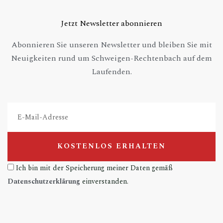
Jetzt Newsletter abonnieren
Abonnieren Sie unseren Newsletter und bleiben Sie mit
Neuigkeiten rund um Schweigen-Rechtenbach auf dem
Laufenden.
E-
Mail-
Adresse
KOSTENLOS ERHALTEN
Ich
Ich bin mit der Speicherung meiner Daten gemäß
bin
Datenschutzerklärung
einverstanden.
mit
der
Speicherung