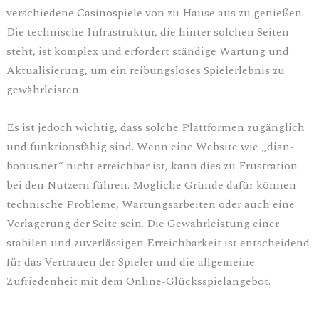
verschiedene Casinospiele von zu Hause aus zu genießen.
Die technische Infrastruktur, die hinter solchen Seiten
steht, ist komplex und erfordert ständige Wartung und
Aktualisierung, um ein reibungsloses Spielerlebnis zu
gewährleisten.
Es ist jedoch wichtig, dass solche Plattformen zugänglich
und funktionsfähig sind. Wenn eine Website wie „dian-
bonus.net“ nicht erreichbar ist, kann dies zu Frustration
bei den Nutzern führen. Mögliche Gründe dafür können
technische Probleme, Wartungsarbeiten oder auch eine
Verlagerung der Seite sein. Die Gewährleistung einer
stabilen und zuverlässigen Erreichbarkeit ist entscheidend
für das Vertrauen der Spieler und die allgemeine
Zufriedenheit mit dem Online-Glücksspielangebot.