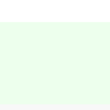
←
Vorheriger Beitrag
Nächster Beitrag
→