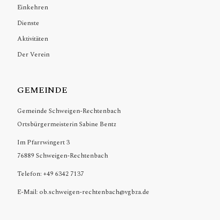
f
Einkehren
Dienste
Aktivitäten
Der Verein
GEMEINDE
Gemeinde Schweigen-Rechtenbach
Ortsbürgermeisterin Sabine Bentz
Im Pfarrwingert 3
76889 Schweigen-Rechtenbach
Telefon: +49 6342 7137
E-Mail: ob.schweigen-rechtenbach@vgbza.de