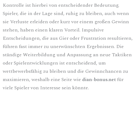
Kontrolle ist hierbei von entscheidender Bedeutung.
Spieler, die in der Lage sind, ruhig zu bleiben, auch wenn
sie Verluste erleiden oder kurz vor einem großen Gewinn
stehen, haben einen klaren Vorteil. Impulsive
Entscheidungen, die aus Gier oder Frustration resultieren,
führen fast immer zu unerwünschten Ergebnissen. Die
ständige Weiterbildung und Anpassung an neue Taktiken
oder Spielentwicklungen ist entscheidend, um
wettbewerbsfähig zu bleiben und die Gewinnchancen zu
maximieren, weshalb eine Seite wie
dian-bonus.net
für
viele Spieler von Interesse sein könnte.