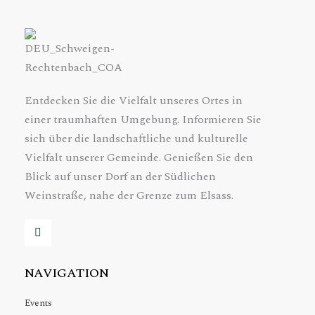
meiner
Daten
gemäß
Datenschutzerklärung
einverstanden.
Entdecken Sie die Vielfalt unseres Ortes in
einer traumhaften Umgebung. Informieren Sie
sich über die landschaftliche und kulturelle
Vielfalt unserer Gemeinde. Genießen Sie den
Blick auf unser Dorf an der Südlichen
Weinstraße, nahe der Grenze zum Elsass.
F
a
c
e
b
NAVIGATION
o
o
k
Events
-