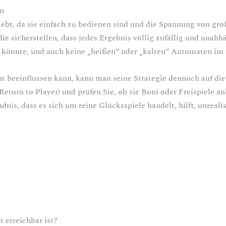
en
ebt, da sie einfach zu bedienen sind und die Spannung von gro
ie sicherstellen, dass jedes Ergebnis völlig zufällig und unabh
 könnte, und auch keine „heißen“ oder „kalten“ Automaten im e
 beeinflussen kann, kann man seine Strategie dennoch auf die 
urn to Player) und prüfen Sie, ob sie Boni oder Freispiele an
nis, dass es sich um reine Glücksspiele handelt, hilft, unreal
 erreichbar ist?