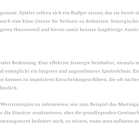
ment. Spieler sollten sich ein Budget setzen, das sie bereit si
 auch eine klare Grenze für Verluste zu definieren. Strategisch
geren Hausvorteil und bieten somit bessere langfristige Aussi
ler Bedeutung. Eine effektive Strategie beinhaltet, niemals me
und ermöglicht ein längeres und angenehmeres Spielerlebnis. Em
e können zu impulsiven Entscheidungen führen, die oft nachtei
lässlich.
e Wettstrategien zu informieren, wie zum Beispiel das Marting
ar die Einsätze strukturieren, aber die grundlegenden Gewinn
ikomanagement bedeutet auch, zu wissen, wann man aufhören mu