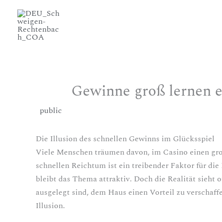
Gewinne groß lernen ef
/
public
/ Von
murmurs
Die Illusion des schnellen Gewinns im Glücksspiel
Viele Menschen träumen davon, im Casino einen große
schnellen Reichtum ist ein treibender Faktor für die
bleibt das Thema attraktiv. Doch die Realität sieht 
ausgelegt sind, dem Haus einen Vorteil zu verschaffe
Illusion.