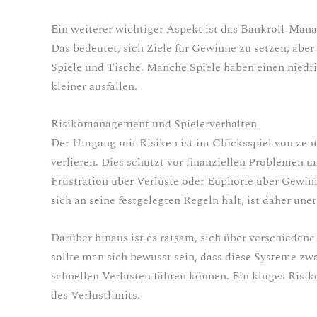
Ein weiterer wichtiger Aspekt ist das Bankroll-Manage
Das bedeutet, sich Ziele für Gewinne zu setzen, aber
Spiele und Tische. Manche Spiele haben einen niedri
kleiner ausfallen.
Risikomanagement und Spielerverhalten
Der Umgang mit Risiken ist im Glücksspiel von zentra
verlieren. Dies schützt vor finanziellen Problemen 
Frustration über Verluste oder Euphorie über Gewinn
sich an seine festgelegten Regeln hält, ist daher uner
Darüber hinaus ist es ratsam, sich über verschieden
sollte man sich bewusst sein, dass diese Systeme zw
schnellen Verlusten führen können. Ein kluges Ris
des Verlustlimits.