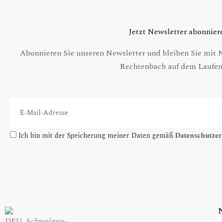
Jetzt Newsletter abonnier
Abonnieren Sie unseren Newsletter und bleiben Sie mit
Rechtenbach auf dem Laufen
E-
Mail-
Adresse
Ich
Ich bin mit der Speicherung meiner Daten gemäß
Datenschutzer
bin
mit
der
Speicherung
meiner
Daten