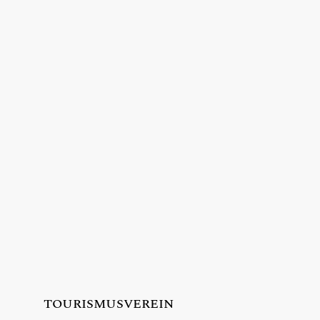
TOURISMUSVEREIN