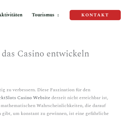
Aktivitäten
Tourismus
KONTAKT
r das Casino entwickeln
ig zu verbessern. Diese Faszination für den
ktSlots Casino Website
derzeit nicht erreichbar ist,
nd mathematischen Wahrscheinlichkeiten, die darauf
n gibt, um konstant zu gewinnen, ist eine gefährliche