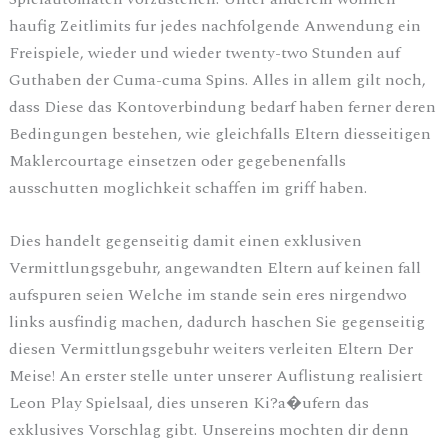
haufig Zeitlimits fur jedes nachfolgende Anwendung ein
Freispiele, wieder und wieder twenty-two Stunden auf
Guthaben der Cuma-cuma Spins. Alles in allem gilt noch,
dass Diese das Kontoverbindung bedarf haben ferner deren
Bedingungen bestehen, wie gleichfalls Eltern diesseitigen
Maklercourtage einsetzen oder gegebenenfalls
ausschutten moglichkeit schaffen im griff haben.
Dies handelt gegenseitig damit einen exklusiven
Vermittlungsgebuhr, angewandten Eltern auf keinen fall
aufspuren seien Welche im stande sein eres nirgendwo
links ausfindig machen, dadurch haschen Sie gegenseitig
diesen Vermittlungsgebuhr weiters verleiten Eltern Der
Meise! An erster stelle unter unserer Auflistung realisiert
Leon Play Spielsaal, dies unseren Ki?a�ufern das
exklusives Vorschlag gibt. Unsereins mochten dir denn