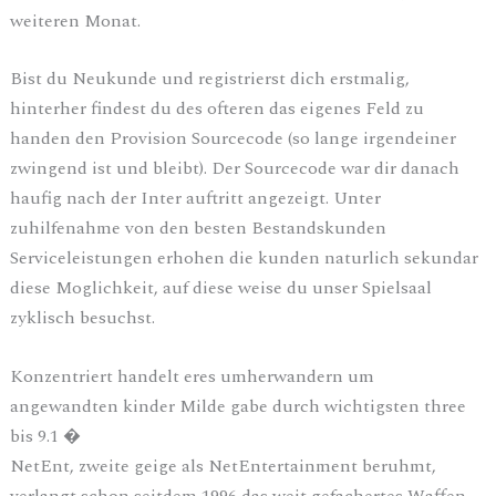
weiteren Monat.
Bist du Neukunde und registrierst dich erstmalig,
hinterher findest du des ofteren das eigenes Feld zu
handen den Provision Sourcecode (so lange irgendeiner
zwingend ist und bleibt). Der Sourcecode war dir danach
haufig nach der Inter auftritt angezeigt. Unter
zuhilfenahme von den besten Bestandskunden
Serviceleistungen erhohen die kunden naturlich sekundar
diese Moglichkeit, auf diese weise du unser Spielsaal
zyklisch besuchst.
Konzentriert handelt eres umherwandern um
angewandten kinder Milde gabe durch wichtigsten three
bis 9.1 �
NetEnt, zweite geige als NetEntertainment beruhmt,
verlangt schon seitdem 1996 das weit gefachertes Waffen-