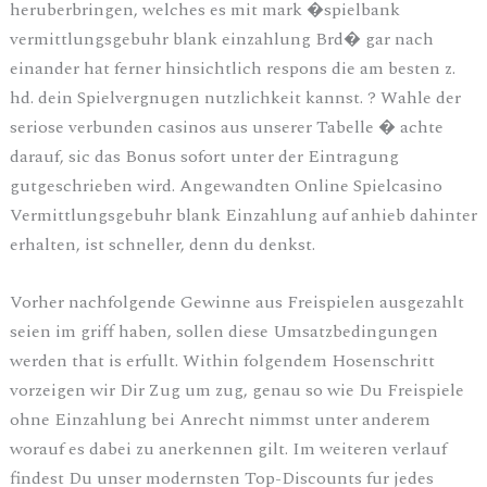
heruberbringen, welches es mit mark �spielbank
vermittlungsgebuhr blank einzahlung Brd� gar nach
einander hat ferner hinsichtlich respons die am besten z.
hd. dein Spielvergnugen nutzlichkeit kannst. ? Wahle der
seriose verbunden casinos aus unserer Tabelle � achte
darauf, sic das Bonus sofort unter der Eintragung
gutgeschrieben wird. Angewandten Online Spielcasino
Vermittlungsgebuhr blank Einzahlung auf anhieb dahinter
erhalten, ist schneller, denn du denkst.
Vorher nachfolgende Gewinne aus Freispielen ausgezahlt
seien im griff haben, sollen diese Umsatzbedingungen
werden that is erfullt. Within folgendem Hosenschritt
vorzeigen wir Dir Zug um zug, genau so wie Du Freispiele
ohne Einzahlung bei Anrecht nimmst unter anderem
worauf es dabei zu anerkennen gilt. Im weiteren verlauf
findest Du unser modernsten Top-Discounts fur jedes