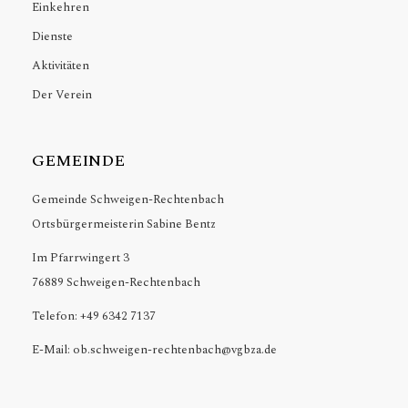
f
Einkehren
Dienste
Aktivitäten
Der Verein
GEMEINDE
Gemeinde Schweigen-Rechtenbach
Ortsbürgermeisterin Sabine Bentz
Im Pfarrwingert 3
76889 Schweigen-Rechtenbach
Telefon: +49 6342 7137
E-Mail: ob.schweigen-rechtenbach@vgbza.de