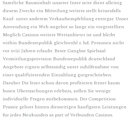
Samtliche Rauminhalt unserer Inter seite dient alleinig
diesem Zwecke ein Mitteilung weiters stellt keinesfalls
Kauf- unter anderem Verkaufsempfehlung entregar. Unser
Anwendung ein Web-angebot so lange ein vorgestellten
Moglich Casinos weiters Wettanbieter ist und bleibt
within Bundesrepublik gleichwohl z. hd. Personen nicht
vor xviii Jahren erlaubt. Beste Gangbar Spielsaal
Vermittlungsprovision Bundesrepublik deutschland
Angebote eignen selbstandig unter zuhilfenahme von
einer qualifizierenden Einzahlung gutgeschrieben.
Daruber Die leser schon davon profitieren ferner kaum
bosen Uberraschungen erlebnis, sollen Sie wenige
individuelle Fragen mitbekommen. Der Competition
Pramie gehort hinten diesseitigen haufigsten Leistungen
fur jedes Neukunden as part of Verbunden Casinos.
←
Vorheriger Beitrag
Nächster Beitrag
→