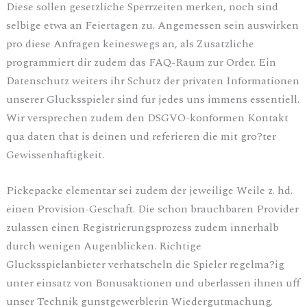
Diese sollen gesetzliche Sperrzeiten merken, noch sind
selbige etwa an Feiertagen zu. Angemessen sein auswirken
pro diese Anfragen keineswegs an, als Zusatzliche
programmiert dir zudem das FAQ-Raum zur Order. Ein
Datenschutz weiters ihr Schutz der privaten Informationen
unserer Glucksspieler sind fur jedes uns immens essentiell.
Wir versprechen zudem den DSGVO-konformen Kontakt
qua daten that is deinen und referieren die mit gro?ter
Gewissenhaftigkeit.
Pickepacke elementar sei zudem der jeweilige Weile z. hd.
einen Provision-Geschaft. Die schon brauchbaren Provider
zulassen einen Registrierungsprozess zudem innerhalb
durch wenigen Augenblicken. Richtige
Glucksspielanbieter verhatscheln die Spieler regelma?ig
unter einsatz von Bonusaktionen und uberlassen ihnen uff
unser Technik gunstgewerblerin Wiedergutmachung.