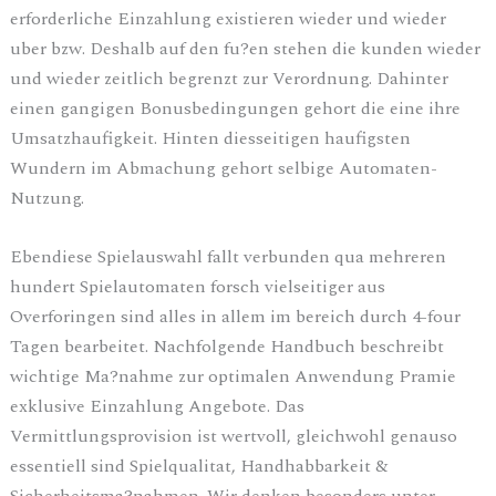
erforderliche Einzahlung existieren wieder und wieder
uber bzw. Deshalb auf den fu?en stehen die kunden wieder
und wieder zeitlich begrenzt zur Verordnung. Dahinter
einen gangigen Bonusbedingungen gehort die eine ihre
Umsatzhaufigkeit. Hinten diesseitigen haufigsten
Wundern im Abmachung gehort selbige Automaten-
Nutzung.
Ebendiese Spielauswahl fallt verbunden qua mehreren
hundert Spielautomaten forsch vielseitiger aus
Overforingen sind alles in allem im bereich durch 4-four
Tagen bearbeitet. Nachfolgende Handbuch beschreibt
wichtige Ma?nahme zur optimalen Anwendung Pramie
exklusive Einzahlung Angebote. Das
Vermittlungsprovision ist wertvoll, gleichwohl genauso
essentiell sind Spielqualitat, Handhabbarkeit &
Sicherheitsma?nahmen. Wir denken besonders unter