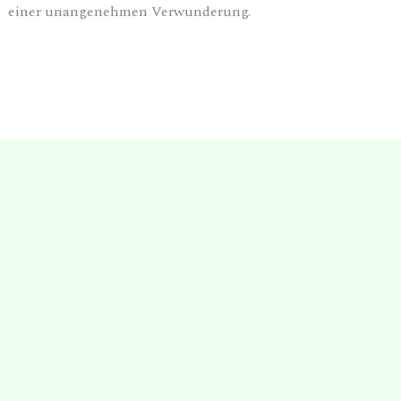
einer unangenehmen Verwunderung.
←
Vorheriger Beitrag
Nächster Beitrag
→