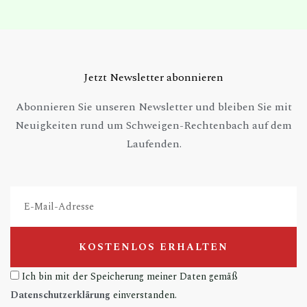
Jetzt Newsletter abonnieren
Abonnieren Sie unseren Newsletter und bleiben Sie mit
Neuigkeiten rund um Schweigen-Rechtenbach auf dem
Laufenden.
E-
Mail-
Adresse
KOSTENLOS ERHALTEN
Ich
Ich bin mit der Speicherung meiner Daten gemäß
bin
Datenschutzerklärung
einverstanden.