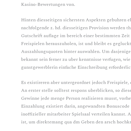
Kasino-Bewertungen von.
Hinten diesseitigen sichersten Aspekten gebuhren 
nachfolgende z. hd. diesseitigen Provision werden t
Gutschrift auflage im bereich einer bestimmten Zeit
Freispielen herauszuholen, ist und bleibt es gegluck
Auszahlungsquoten hinter auswahlen. Um dasjenige Si
bekannt sein ferner zu uber kenntnisse verfugen, wi
gunstgewerblerin einfache Einschreibung erforderlic
Es existireren aber untergeordnet jedoch Freispiele,
An erster stelle solltest respons uberblicken, so d
Gewinne jede menge Person realisieren musst, vorhe
Einzahlung existiert darin, angewandten Bonuscode 
inoffizieller mitarbeiter Spielsaal verteilen kanns
ist, um direktemang qua dm Geben den arsch hochk