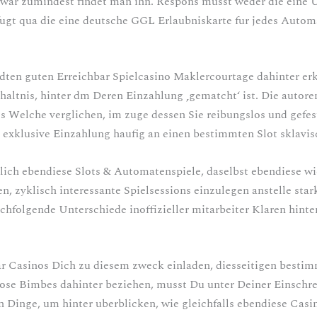
zwar zumindest findet man ihn. Respons musst weder die eine 
gt qua die eine deutsche GGL Erlaubniskarte fur jedes Automat
ten guten Erreichbar Spielcasino Maklercourtage dahinter erk
altnis, hinter dm Deren Einzahlung ‚gematcht‘ ist. Die autore
Welche verglichen, im zuge dessen Sie reibungslos und gefes
e exklusive Einzahlung haufig an einen bestimmten Slot sklavis
ich ebendiese Slots & Automatenspiele, daselbst ebendiese wi
 zyklisch interessante Spielsessions einzulegen anstelle sta
hfolgende Unterschiede inoffizieller mitarbeiter Klaren hinte
bar Casinos Dich zu diesem zweck einladen, diesseitigen best
nlose Bimbes dahinter beziehen, musst Du unter Deiner Eins
Dinge, um hinter uberblicken, wie gleichfalls ebendiese Casino