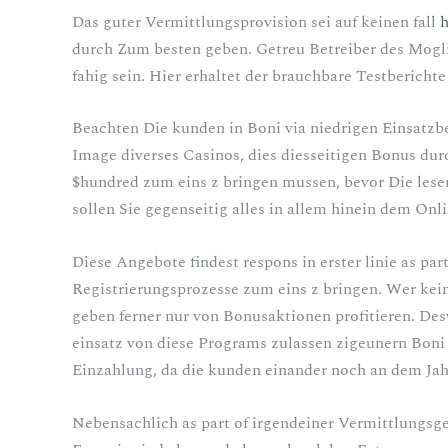
Das guter Vermittlungsprovision sei auf keinen fall
h
durch Zum besten geben. Getreu Betreiber des Mogli
fahig sein. Hier erhaltet der brauchbare Testbericht
Beachten Die kunden in Boni via niedrigen Einsatzb
Image diverses Casinos, dies diesseitigen Bonus du
$hundred zum eins z bringen mussen, bevor Die les
sollen Sie gegenseitig alles in allem hinein dem On
Diese Angebote findest respons in erster linie as p
Registrierungsprozesse zum eins z bringen. Wer kein
geben ferner nur von Bonusaktionen profitieren. Des
einsatz von diese Programs zulassen zigeunern Boni
Einzahlung, da die kunden einander noch an dem Jah
Nebensachlich as part of irgendeiner Vermittlungs