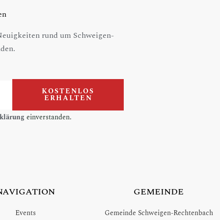
en
 Neuigkeiten rund um Schweigen-
den.
KOSTENLOS
ERHALTEN
klärung
einverstanden.
NAVIGATION
GEMEINDE
Events
Gemeinde Schweigen-Rechtenbach