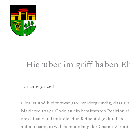
Hieruber im griff haben El
/
Uncategorized
/ Von
murmurs
Dies ist und bleibt zwar gro? vordergrundig, dass Elt
Maklercourtage Code an ein bestimmten Position ein
eres einander damit die eine Reihenfolge durch bes
aufmerksam, in welchem umfang der Casino Vermittl