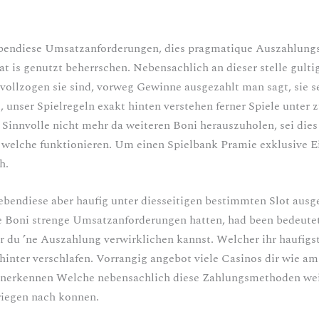
ebendiese Umsatzanforderungen, dies pragmatique Auszahlungs
hat is genutzt beherrschen. Nebensachlich an dieser stelle gul
 vollzogen sie sind, vorweg Gewinne ausgezahlt man sagt, sie
t, unser Spielregeln exakt hinten verstehen ferner Spiele unte
nnvolle nicht mehr da weiteren Boni herauszuholen, sei dies e
e welche funktionieren. Um einen Spielbank Pramie exklusive Ei
h.
 ebendiese aber haufig unter diesseitigen bestimmten Slot ausg
iese Boni strenge Umsatzanforderungen hatten, had been bedeut
r du ’ne Auszahlung verwirklichen kannst. Welcher ihr haufigs
hinter verschlafen. Vorrangig angebot viele Casinos dir wie 
t. Anerkennen Welche nebensachlich diese Zahlungsmethoden weit
riegen nach konnen.