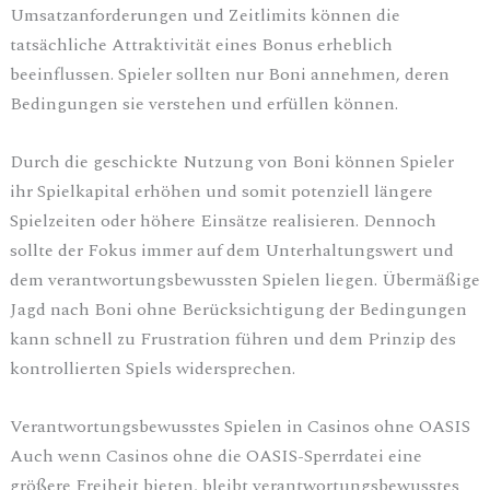
Umsatzanforderungen und Zeitlimits können die
tatsächliche Attraktivität eines Bonus erheblich
beeinflussen. Spieler sollten nur Boni annehmen, deren
Bedingungen sie verstehen und erfüllen können.
Durch die geschickte Nutzung von Boni können Spieler
ihr Spielkapital erhöhen und somit potenziell längere
Spielzeiten oder höhere Einsätze realisieren. Dennoch
sollte der Fokus immer auf dem Unterhaltungswert und
dem verantwortungsbewussten Spielen liegen. Übermäßige
Jagd nach Boni ohne Berücksichtigung der Bedingungen
kann schnell zu Frustration führen und dem Prinzip des
kontrollierten Spiels widersprechen.
Verantwortungsbewusstes Spielen in Casinos ohne OASIS
Auch wenn Casinos ohne die OASIS-Sperrdatei eine
größere Freiheit bieten, bleibt verantwortungsbewusstes