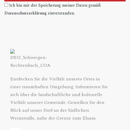
Ich
Ich bin mit der Speicherung meiner Daten gemäß
bin
Datenschutzerklärung
einverstanden.
mit
der
Speicherung
meiner
Daten
gemäß
Datenschutzerklärung
einverstanden.
Entdecken Sie die Vielfalt unseres Ortes in
einer traumhaften Umgebung. Informieren Sie
sich über die landschaftliche und kulturelle
Vielfalt unserer Gemeinde. Genießen Sie den
Blick auf unser Dorf an der Südlichen
Weinstraße, nahe der Grenze zum Elsass.