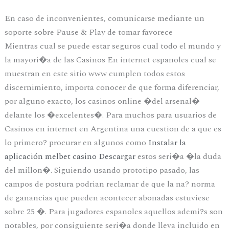
En caso de inconvenientes, comunicarse mediante un
soporte sobre Pause & Play de tomar favorece
Mientras cual se puede estar seguros cual todo el mundo y
la mayori�a de las Casinos En internet espanoles cual se
muestran en este sitio www cumplen todos estos
discernimiento, importa conocer de que forma diferenciar,
por alguno exacto, los casinos online �del arsenal�
delante los �excelentes�. Para muchos para usuarios de
Casinos en internet en Argentina una cuestion de a que es
lo primero? procurar en algunos como
Instalar la
aplicación melbet casino Descargar
estos seri�a �la duda
del millon�. Siguiendo usando prototipo pasado, las
campos de postura podrian reclamar de que la na? norma
de ganancias que pueden acontecer abonadas estuviese
sobre 25 �. Para jugadores espanoles aquellos ademi?s son
notables, por consiguiente seri�a donde lleva incluido en