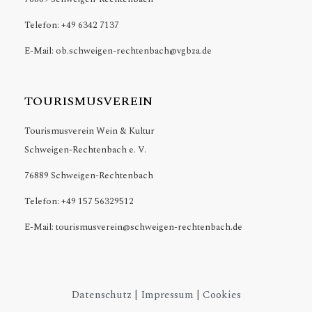
Telefon: +49 6342 7137
E-Mail: ob.schweigen-rechtenbach@vgbza.de
TOURISMUSVEREIN
Tourismusverein Wein & Kultur
Schweigen-Rechtenbach e. V.
76889 Schweigen-Rechtenbach
Telefon: +49 157 56329512
E-Mail: tourismusverein@schweigen-rechtenbach.de
Datenschutz
|
Impressum
|
Cookies