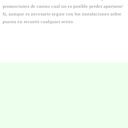
promociones de casino cual no es posible perder apartarse!
Si, aunque es necesario seguir con los instalaciones sobre
puesta en recurrir cualquier retiro.
←
Vorheriger Beitrag
Nächster Beitrag
→