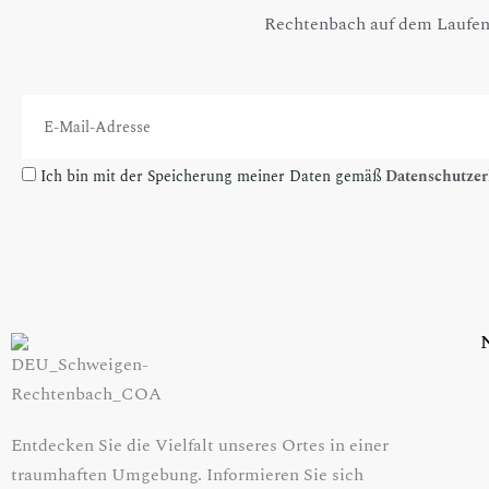
Rechtenbach auf dem Laufen
E-
Mail-
Adresse
Ich
Ich bin mit der Speicherung meiner Daten gemäß
Datenschutzer
bin
mit
der
Speicherung
meiner
Daten
gemäß
Datenschutzerklärung
einverstanden.
Entdecken Sie die Vielfalt unseres Ortes in einer
traumhaften Umgebung. Informieren Sie sich