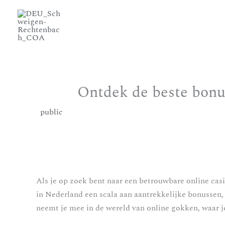
Ontdek de beste bonu
/
public
/ Von
murmurs
Als je op zoek bent naar een betrouwbare online casi
in Nederland een scala aan aantrekkelijke bonussen,
neemt je mee in de wereld van online gokken, waar j