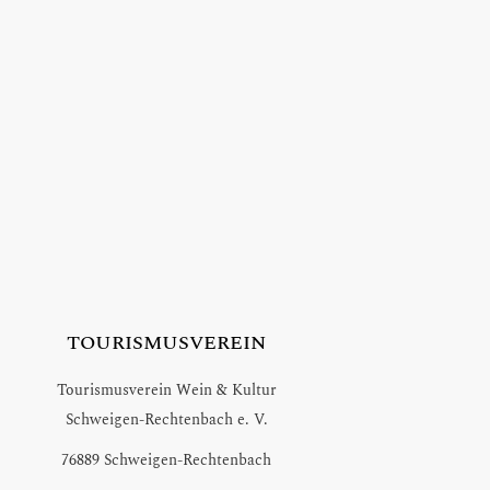
TOURISMUSVEREIN
Tourismusverein Wein & Kultur
Schweigen-Rechtenbach e. V.
76889 Schweigen-Rechtenbach