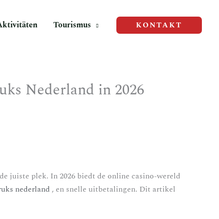
Aktivitäten
Tourismus
KONTAKT
uks Nederland in 2026
e juiste plek. In 2026 biedt de online casino-wereld
ruks nederland
, en snelle uitbetalingen. Dit artikel