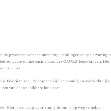
 om de processen van accountsetup, betalingen en spelervaring te
 betrouwbare online casino’s zonder CRUKS-beperkingen. Het g
ren spelers.
e favoriete spel, de stappen zijn eenvoudig en overzichtelijk. 
iteren van de beschikbare bonussen.
ieel. Hier is een stap-voor-stap gids om je op weg te helpen: