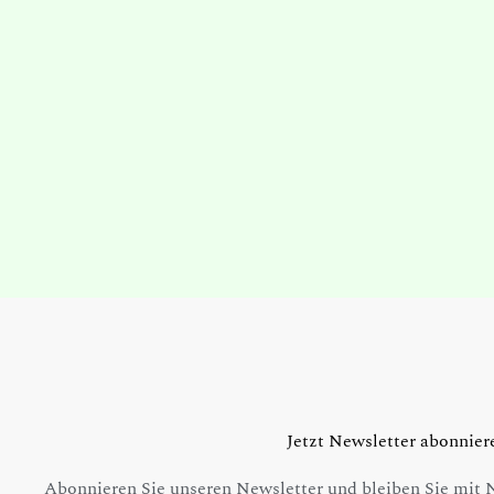
Jetzt Newsletter abonnier
Abonnieren Sie unseren Newsletter und bleiben Sie mit