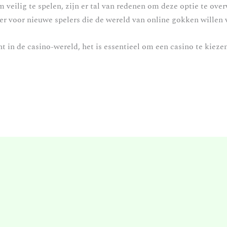
 veilig te spelen, zijn er tal van redenen om deze optie te ov
r voor nieuwe spelers die de wereld van online gokken willen 
 in de casino-wereld, het is essentieel om een casino te kiezen 