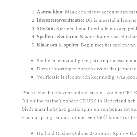
Aanmelden:
Maak een nieuw account aan met
Identiteitsverificatie:
Dit is meestal alleen no
Storten:
Kies een betaalmethode en voeg geld 
Spellen selecteren:
Blader door de beschikbare
Klaar om te spelen:
Begin met het spelen van j
Snelle en eenvoudige registratieprocessen ma
Directe stortingen zorgen ervoor dat je metee
Verificatie is slechts één keer nodig, waardoor
Praktische details voor online casino’s zonder CRU
Bij online casino’s zonder CRUKS in Nederland heb j
biedt maar liefst 275 gratis spins en een bonus tot 
Casino springt er ook uit met een 150% bonus tot €75
Holland Casino Online: 275 Gratis Spins + €5