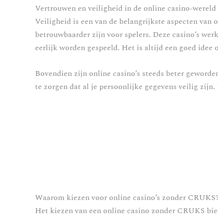
Vertrouwen en veiligheid in de online casino-wereld
Veiligheid is een van de belangrijkste aspecten van
betrouwbaarder zijn voor spelers. Deze casino’s werk
eerlijk worden gespeeld. Het is altijd een goed idee 
Bovendien zijn online casino’s steeds beter geword
te zorgen dat al je persoonlijke gegevens veilig zijn.
Waarom kiezen voor online casino’s zonder CRUKS
Het kiezen van een online casino zonder CRUKS biedt