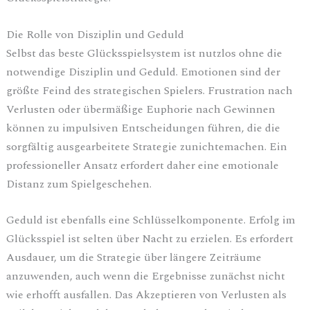
Die Rolle von Disziplin und Geduld
Selbst das beste Glücksspielsystem ist nutzlos ohne die
notwendige Disziplin und Geduld. Emotionen sind der
größte Feind des strategischen Spielers. Frustration nach
Verlusten oder übermäßige Euphorie nach Gewinnen
können zu impulsiven Entscheidungen führen, die die
sorgfältig ausgearbeitete Strategie zunichtemachen. Ein
professioneller Ansatz erfordert daher eine emotionale
Distanz zum Spielgeschehen.
Geduld ist ebenfalls eine Schlüsselkomponente. Erfolg im
Glücksspiel ist selten über Nacht zu erzielen. Es erfordert
Ausdauer, um die Strategie über längere Zeiträume
anzuwenden, auch wenn die Ergebnisse zunächst nicht
wie erhofft ausfallen. Das Akzeptieren von Verlusten als