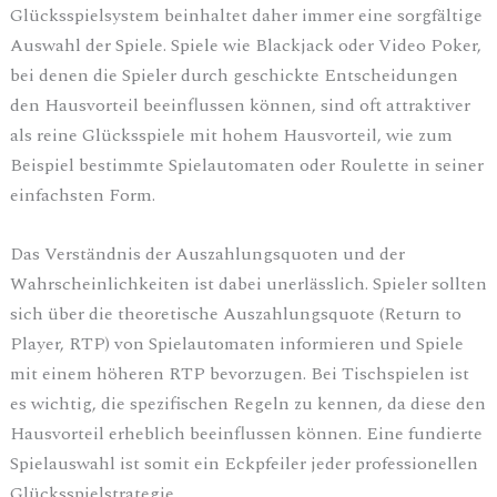
Glücksspielsystem beinhaltet daher immer eine sorgfältige
Auswahl der Spiele. Spiele wie Blackjack oder Video Poker,
bei denen die Spieler durch geschickte Entscheidungen
den Hausvorteil beeinflussen können, sind oft attraktiver
als reine Glücksspiele mit hohem Hausvorteil, wie zum
Beispiel bestimmte Spielautomaten oder Roulette in seiner
einfachsten Form.
Das Verständnis der Auszahlungsquoten und der
Wahrscheinlichkeiten ist dabei unerlässlich. Spieler sollten
sich über die theoretische Auszahlungsquote (Return to
Player, RTP) von Spielautomaten informieren und Spiele
mit einem höheren RTP bevorzugen. Bei Tischspielen ist
es wichtig, die spezifischen Regeln zu kennen, da diese den
Hausvorteil erheblich beeinflussen können. Eine fundierte
Spielauswahl ist somit ein Eckpfeiler jeder professionellen
Glücksspielstrategie.