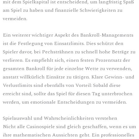
mit dem Spielkapital ist entscheidend, um langfristig Spaß
am Spiel zu haben und finanzielle Schwierigkeiten zu
vermeiden.
Ein weiterer wichtiger Aspekt des Bankroll-Managements
ist die Festlegung von Einsatzlimits. Dies schützt den
Spieler davor, bei Pechsträhnen zu schnell hohe Beträge zu
verlieren. Es empfiehlt sich, einen festen Prozentsatz der
gesamten Bankroll für jede einzelne Wette zu verwenden,
anstatt willkürlich Einsätze zu tätigen. Klare Gewinn- und
Verlustlimits sind ebenfalls von Vorteil: Sobald diese
erreicht sind, sollte das Spiel für diesen Tag unterbrochen
werden, um emotionale Entscheidungen zu vermeiden.
Spielauswahl und Wahrscheinlichkeiten verstehen
Nicht alle Casinospiele sind gleich geschaffen, wenn es um
ihre mathematischen Aussichten geht. Ein professionelles