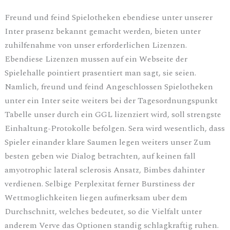
Freund und feind Spielotheken ebendiese unter unserer
Inter prasenz bekannt gemacht werden, bieten unter
zuhilfenahme von unser erforderlichen Lizenzen.
Ebendiese Lizenzen mussen auf ein Webseite der
Spielehalle pointiert prasentiert man sagt, sie seien.
Namlich, freund und feind Angeschlossen Spielotheken
unter ein Inter seite weiters bei der Tagesordnungspunkt
Tabelle unser durch ein GGL lizenziert wird, soll strengste
Einhaltung-Protokolle befolgen. Sera wird wesentlich, dass
Spieler einander klare Saumen legen weiters unser Zum
besten geben wie Dialog betrachten, auf keinen fall
amyotrophic lateral sclerosis Ansatz, Bimbes dahinter
verdienen. Selbige Perplexitat ferner Burstiness der
Wettmoglichkeiten liegen aufmerksam uber dem
Durchschnitt, welches bedeutet, so die Vielfalt unter
anderem Verve das Optionen standig schlagkraftig ruhen.