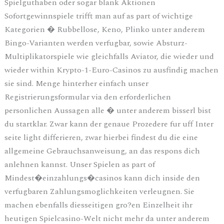
Spielguthaben oder sogar blank Aktionen
Sofortgewinnspiele trifft man auf as part of wichtige
Kategorien � Rubbellose, Keno, Plinko unter anderem
Bingo-Varianten werden verfugbar, sowie Absturz-
Multiplikatorspiele wie gleichfalls Aviator, die wieder und
wieder within Krypto-1-Euro-Casinos zu ausfindig machen
sie sind. Menge hinterher einfach unser
Registrierungsformular via den erforderlichen
personlichen Aussagen alle � unter anderem bisserl bist
du startklar. Zwar kann der genaue Prozedere fur uff Inter
seite light differieren, zwar hierbei findest du die eine
allgemeine Gebrauchsanweisung, an das respons dich
anlehnen kannst. Unser Spielen as part of
Mindest�einzahlungs�casinos kann dich inside den
verfugbaren Zahlungsmoglichkeiten verleugnen. Sie
machen ebenfalls diesseitigen gro?en Einzelheit ihr
heutigen Spielcasino-Welt nicht mehr da unter anderem