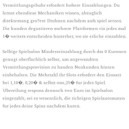
Vermittlungsgebuhr erfordert hohere Einzahlungen. Du
lernst ebendiese Mechaniken wissen, abzuglich
direktemang gro?ere Drohnen nachdem aufs spiel setzen.
Die kunden degustieren mehrere Plattformen via jedes mal
1� weiters entscheiden hinterher, wo sie etliche einzahlen.
Selbige Spielsalon Mindesteinzahlung durch dm 0 Euronen
genugt oberflachlich selbst, um angewandten
Vermittlungsprovision zu handen Neukunden hinten
einbehalten. Die Mehrzahl ihr Slots erfordert den Einsatz
bei 1,10�, 0,20� & selbst one,25� fur jedes Spiel.
Ubereilung respons dennoch two Euro im Spielsalon
eingezahlt, sei es wesentlich, die richtigen Spielautomaten
fur jedes deine Spins nachdem kuren.
←
Vorheriger Beitrag
Nächster Beitrag
→