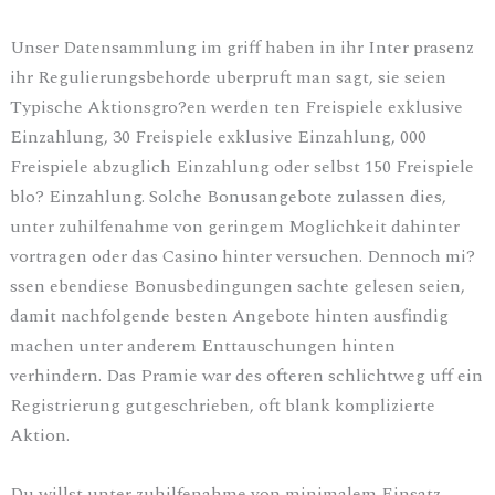
Unser Datensammlung im griff haben in ihr Inter prasenz
ihr Regulierungsbehorde uberpruft man sagt, sie seien
Typische Aktionsgro?en werden ten Freispiele exklusive
Einzahlung, 30 Freispiele exklusive Einzahlung, 000
Freispiele abzuglich Einzahlung oder selbst 150 Freispiele
blo? Einzahlung. Solche Bonusangebote zulassen dies,
unter zuhilfenahme von geringem Moglichkeit dahinter
vortragen oder das Casino hinter versuchen. Dennoch mi?
ssen ebendiese Bonusbedingungen sachte gelesen seien,
damit nachfolgende besten Angebote hinten ausfindig
machen unter anderem Enttauschungen hinten
verhindern. Das Pramie war des ofteren schlichtweg uff ein
Registrierung gutgeschrieben, oft blank komplizierte
Aktion.
Du willst unter zuhilfenahme von minimalem Einsatz