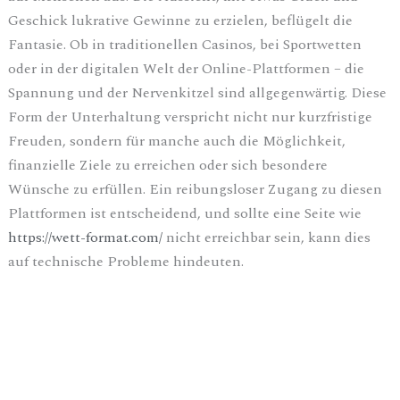
Geschick lukrative Gewinne zu erzielen, beflügelt die
Fantasie. Ob in traditionellen Casinos, bei Sportwetten
oder in der digitalen Welt der Online-Plattformen – die
Spannung und der Nervenkitzel sind allgegenwärtig. Diese
Form der Unterhaltung verspricht nicht nur kurzfristige
Freuden, sondern für manche auch die Möglichkeit,
finanzielle Ziele zu erreichen oder sich besondere
Wünsche zu erfüllen. Ein reibungsloser Zugang zu diesen
Plattformen ist entscheidend, und sollte eine Seite wie
https://wett-format.com/
nicht erreichbar sein, kann dies
auf technische Probleme hindeuten.