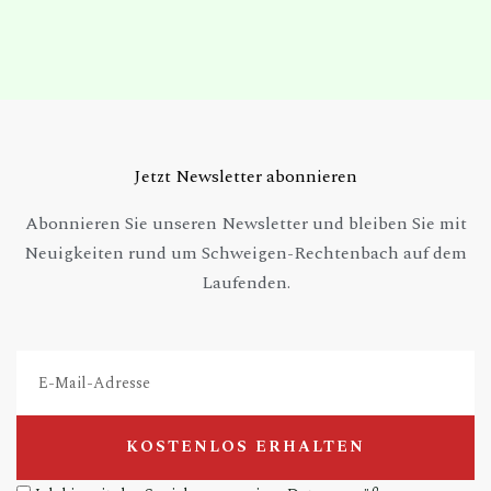
Jetzt Newsletter abonnieren
Abonnieren Sie unseren Newsletter und bleiben Sie mit
Neuigkeiten rund um Schweigen-Rechtenbach auf dem
Laufenden.
E-
Mail-
Adresse
KOSTENLOS ERHALTEN