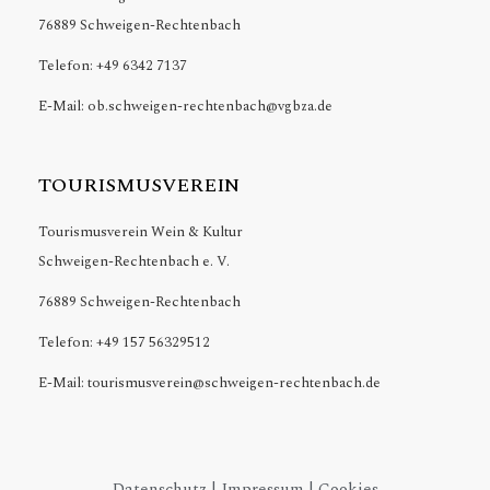
76889 Schweigen-Rechtenbach
Telefon: +49 6342 7137
E-Mail: ob.schweigen-rechtenbach@vgbza.de
TOURISMUSVEREIN
Tourismusverein Wein & Kultur
Schweigen-Rechtenbach e. V.
76889 Schweigen-Rechtenbach
Telefon: +49 157 56329512
E-Mail: tourismusverein@schweigen-rechtenbach.de
Datenschutz
|
Impressum
|
Cookies