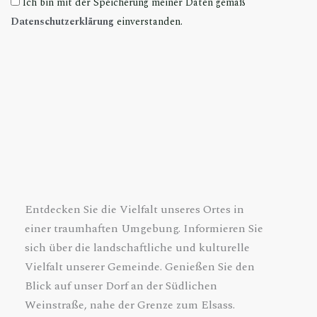
Ich
Ich bin mit der Speicherung meiner Daten gemäß
bin
Datenschutzerklärung
einverstanden.
mit
der
Speicherung
meiner
Daten
gemäß
Datenschutzerklärung
einverstanden.
Entdecken Sie die Vielfalt unseres Ortes in
einer traumhaften Umgebung. Informieren Sie
sich über die landschaftliche und kulturelle
Vielfalt unserer Gemeinde. Genießen Sie den
Blick auf unser Dorf an der Südlichen
Weinstraße, nahe der Grenze zum Elsass.