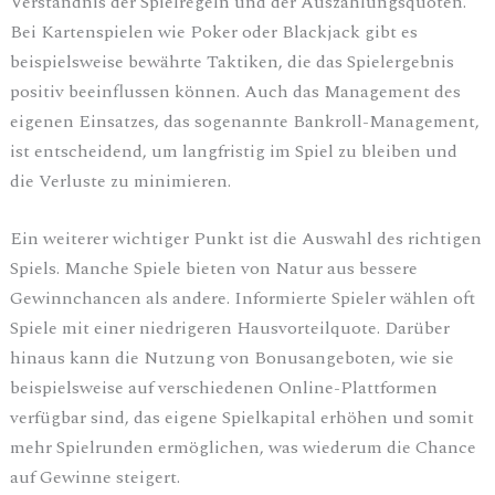
Verständnis der Spielregeln und der Auszahlungsquoten.
Bei Kartenspielen wie Poker oder Blackjack gibt es
beispielsweise bewährte Taktiken, die das Spielergebnis
positiv beeinflussen können. Auch das Management des
eigenen Einsatzes, das sogenannte Bankroll-Management,
ist entscheidend, um langfristig im Spiel zu bleiben und
die Verluste zu minimieren.
Ein weiterer wichtiger Punkt ist die Auswahl des richtigen
Spiels. Manche Spiele bieten von Natur aus bessere
Gewinnchancen als andere. Informierte Spieler wählen oft
Spiele mit einer niedrigeren Hausvorteilquote. Darüber
hinaus kann die Nutzung von Bonusangeboten, wie sie
beispielsweise auf verschiedenen Online-Plattformen
verfügbar sind, das eigene Spielkapital erhöhen und somit
mehr Spielrunden ermöglichen, was wiederum die Chance
auf Gewinne steigert.