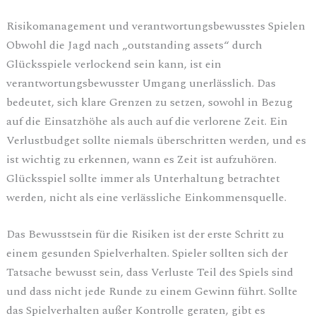
Risikomanagement und verantwortungsbewusstes Spielen
Obwohl die Jagd nach „outstanding assets“ durch
Glücksspiele verlockend sein kann, ist ein
verantwortungsbewusster Umgang unerlässlich. Das
bedeutet, sich klare Grenzen zu setzen, sowohl in Bezug
auf die Einsatzhöhe als auch auf die verlorene Zeit. Ein
Verlustbudget sollte niemals überschritten werden, und es
ist wichtig zu erkennen, wann es Zeit ist aufzuhören.
Glücksspiel sollte immer als Unterhaltung betrachtet
werden, nicht als eine verlässliche Einkommensquelle.
Das Bewusstsein für die Risiken ist der erste Schritt zu
einem gesunden Spielverhalten. Spieler sollten sich der
Tatsache bewusst sein, dass Verluste Teil des Spiels sind
und dass nicht jede Runde zu einem Gewinn führt. Sollte
das Spielverhalten außer Kontrolle geraten, gibt es