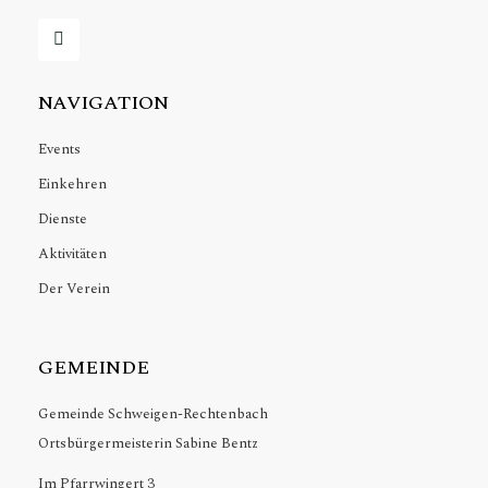
F
a
c
e
b
NAVIGATION
o
o
k
Events
-
f
Einkehren
Dienste
Aktivitäten
Der Verein
GEMEINDE
Gemeinde Schweigen-Rechtenbach
Ortsbürgermeisterin Sabine Bentz
Im Pfarrwingert 3