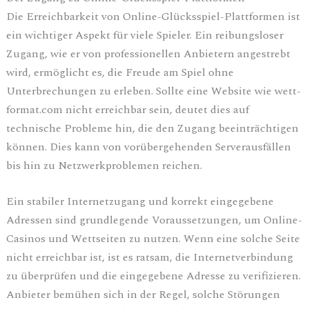
Die Erreichbarkeit von Online-Glücksspiel-Plattformen ist
ein wichtiger Aspekt für viele Spieler. Ein reibungsloser
Zugang, wie er von professionellen Anbietern angestrebt
wird, ermöglicht es, die Freude am Spiel ohne
Unterbrechungen zu erleben. Sollte eine Website wie wett-
format.com nicht erreichbar sein, deutet dies auf
technische Probleme hin, die den Zugang beeinträchtigen
können. Dies kann von vorübergehenden Serverausfällen
bis hin zu Netzwerkproblemen reichen.
Ein stabiler Internetzugang und korrekt eingegebene
Adressen sind grundlegende Voraussetzungen, um Online-
Casinos und Wettseiten zu nutzen. Wenn eine solche Seite
nicht erreichbar ist, ist es ratsam, die Internetverbindung
zu überprüfen und die eingegebene Adresse zu verifizieren.
Anbieter bemühen sich in der Regel, solche Störungen