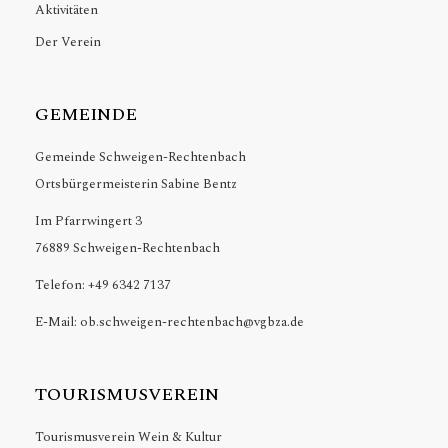
Aktivitäten
Der Verein
GEMEINDE
Gemeinde Schweigen-Rechtenbach
Ortsbürgermeisterin Sabine Bentz
Im Pfarrwingert 3
76889 Schweigen-Rechtenbach
Telefon: +49 6342 7137
E-Mail: ob.schweigen-rechtenbach@vgbza.de
TOURISMUSVEREIN
Tourismusverein Wein & Kultur