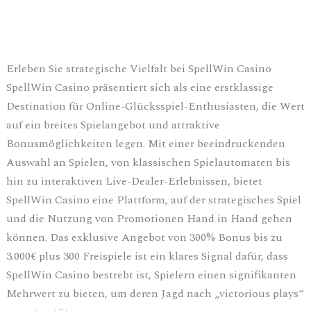
Erleben Sie strategische Vielfalt bei SpellWin Casino
SpellWin Casino präsentiert sich als eine erstklassige
Destination für Online-Glücksspiel-Enthusiasten, die Wert
auf ein breites Spielangebot und attraktive
Bonusmöglichkeiten legen. Mit einer beeindruckenden
Auswahl an Spielen, von klassischen Spielautomaten bis
hin zu interaktiven Live-Dealer-Erlebnissen, bietet
SpellWin Casino eine Plattform, auf der strategisches Spiel
und die Nutzung von Promotionen Hand in Hand gehen
können. Das exklusive Angebot von 300% Bonus bis zu
3.000€ plus 300 Freispiele ist ein klares Signal dafür, dass
SpellWin Casino bestrebt ist, Spielern einen signifikanten
Mehrwert zu bieten, um deren Jagd nach „victorious plays“