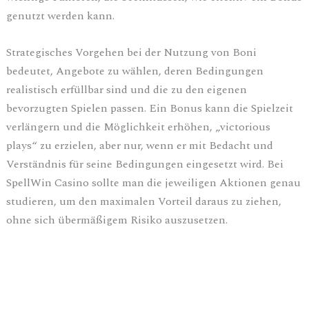
genutzt werden kann.
Strategisches Vorgehen bei der Nutzung von Boni
bedeutet, Angebote zu wählen, deren Bedingungen
realistisch erfüllbar sind und die zu den eigenen
bevorzugten Spielen passen. Ein Bonus kann die Spielzeit
verlängern und die Möglichkeit erhöhen, „victorious
plays“ zu erzielen, aber nur, wenn er mit Bedacht und
Verständnis für seine Bedingungen eingesetzt wird. Bei
SpellWin Casino sollte man die jeweiligen Aktionen genau
studieren, um den maximalen Vorteil daraus zu ziehen,
ohne sich übermäßigem Risiko auszusetzen.