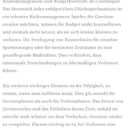
Risikomanagement und Budgetkontrolle im Glücksspiel
Das Herzstück jedes erfolgreichen Glücksspielansatzes ist
ein robustes Risikomanagement. Spieler, die Gewinne
erzielen möchten, müssen ihr Budget strikt kontrollieren
und niemals mehr setzen, als sie sich leisten können zu
verlieren. Die Festlegung von Einsatzlimits für einzelne
Spielsitzungen oder für bestimmte Zeiträume ist eine
grundlegende Maßnahme. Dies verhindert, dass
emotionale Entscheidungen zu übermäßigen Verlusten
führen.
Ein weiteres wichtiges Element ist die Fähigkeit, zu
wissen, wann man aufhören muss. Dies gilt sowohl für
Gewinnphasen als auch für Verlustphasen. Das Setzen von
Gewinnzielen und das Einhalten dieser Ziele, sobald sie
erreicht sind, schützt vor dem Verlocken, Gewinne wieder
zu verspielen. Ebenso wichtig ist es, bei Verlusten eine