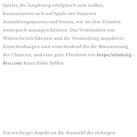
Spieler, die langfristig erfolgreich sein wollen,
konzentrieren sich auf Spiele mit besseren
Auszahlungsquoten und lernen, wie sie ihre Einsätze
strategisch managen können. Das Verständnis von
Wahrscheinlichkeiten und die Vermeidung impulsiver
Entscheidungen sind entscheidend für die Maximierung
der Chancen, und eine gute Plattform wie
https://slimking-
deu.com/
kann dabei helfen.
Ein wichtiger Aspekt ist die Auswahl der richtigen