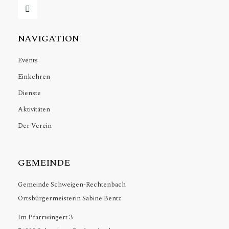
F
a
c
e
b
NAVIGATION
o
o
k
Events
-
f
Einkehren
Dienste
Aktivitäten
Der Verein
GEMEINDE
Gemeinde Schweigen-Rechtenbach
Ortsbürgermeisterin Sabine Bentz
Im Pfarrwingert 3