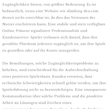
Zugänglichkeit bieten, von größter Bedeutung. Es ist
bedauerlich, wenn eine Website wie slimking-deu.com
derzeit nicht erreichbar ist, da dies das Vertrauen der
Nutzer erschüttern kann. Eine stabile und stets verfügbare
Online-Präsenz signalisiert Professionalität und
Kundenservice. Spieler verlassen sich darauf, dass ihre
gewählte Plattform jederzeit zugänglich ist, um ihre Spiele
zu genießen oder auf ihr Konto zuzugreifen.
Die Bemühungen, solche Zugänglichkeitsprobleme zu
beheben, sind entscheidend für die Aufrechterhaltung
einer positiven Spielerbasis. Kunden erwarten, dass
technische Schwierigkeiten schnell gelöst werden, um ihre
Spielerfahrung nicht zu beeinträchtigen. Eine transparente
Kommunikation über solche Probleme und die proaktive
Arbeit an Lösungen sind Zeichen eines