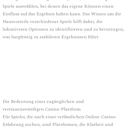
Spiele auswählen, bei denen das eigene Können einen
Einfluss auf das Ergebnis haben kann. Das Wissen um die
Hausvorteile verschiedener Spiele hilft dabei, die
lukrativsten Optionen zu identifizieren und zu bevorzugen,
was langfristig zu stabileren Ergebnissen führt.
Die Bedeutung einer zugänglichen und
vertrauenswürdigen Casino-Plattform
Für Spieler, die nach einer verlässlichen Online-Casino-
Erfahrung suchen, sind Plattformen, die Klarheit und