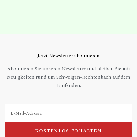
Jetzt Newsletter abonnieren
Abonnieren Sie unseren Newsletter und bleiben Sie mit
Neuigkeiten rund um Schweigen-Rechtenbach auf dem
Laufenden.
E-
Mail-
Adresse
KOSTENLOS ERHALTEN