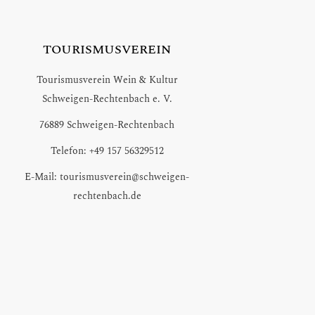
TOURISMUSVEREIN
Tourismusverein Wein & Kultur
Schweigen-Rechtenbach e. V.
76889 Schweigen-Rechtenbach
Telefon: +49 157 56329512
E-Mail: tourismusverein@schweigen-
rechtenbach.de