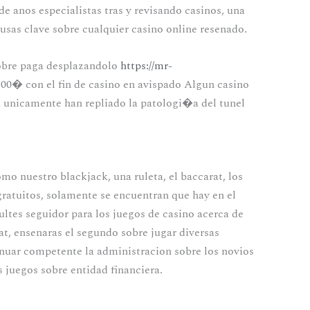
e anos especialistas tras y revisando casinos, una
sas clave sobre cualquier casino online resenado.
sobre paga desplazandolo
https://mr-
100� con el fin de casino en avispado Algun casino
a unicamente han repliado la patologi�a del tunel
mo nuestro blackjack, una ruleta, el baccarat, los
 gratuitos, solamente se encuentran que hay en el
ultes seguidor para los juegos de casino acerca de
at, ensenaras el segundo sobre jugar diversas
ntinuar competente la administracion sobre los novios
 juegos sobre entidad financiera.