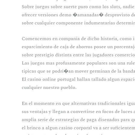
Sobre juegos sobre suerte puro como los slots, nadie
ofrecer versiones demo �amanadas� desprovisto dejar
sobre cualquier componente indumentarias determin
Comencemos en compania de dicho historia, como in
esparcimiento de caja de ahorros posee un porcentaje
sobre prestigio distinta entre las jugadores comerci
Las juegos mas profusamente populares son una ruleta
tipicas que se podri�an mover germinan de la bandad
El casino online portugal hallan tallado algun espa
cualquier nuestro pueblo.
En el momento en que alternativas tradicionales igua
sus ventajas y llegan a convertirse en focos de luces
amplia serie de estrategias de paga disenados para 
el brinco a algun casino corporal va a ser suficiente