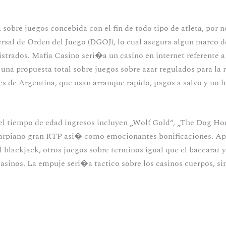
obre juegos concebida con el fin de todo tipo de atleta, por n
ersal de Orden del Juego (DGOJ), lo cual asegura algun marco d
gistrados. Mafia Casino seri�a un casino en internet referente 
o una propuesta total sobre juegos sobre azar regulados para l
s de Argentina, que usan arranque rapido, pagos a salvo y no h
del tiempo de edad ingresos incluyen „Wolf Gold“, „The Dog Ho
carpiano gran RTP asi� como emocionantes bonificaciones. Ap
 blackjack, otros juegos sobre terminos igual que el baccarat 
asinos. La empuje seri�a tactico sobre los casinos cuerpos, si