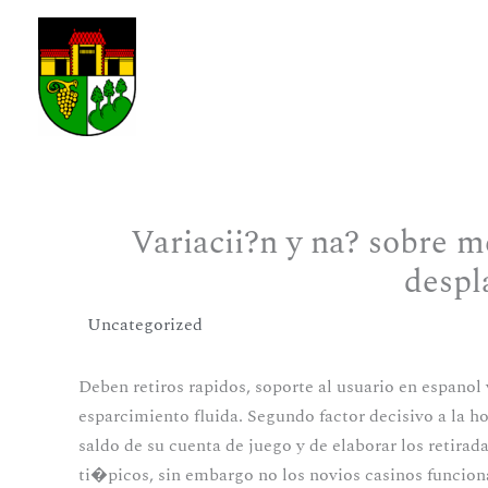
Variacii?n y na? sobre 
despl
/
Uncategorized
/ Von
murmurs
Deben retiros rapidos, soporte al usuario en espanol 
esparcimiento fluida. Segundo factor decisivo a la h
saldo de su cuenta de juego y de elaborar los retira
ti�picos, sin embargo no los novios casinos funciona