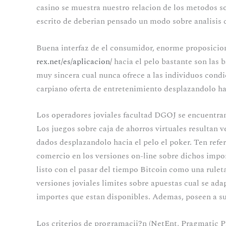
casino se muestra nuestro relacion de los metodos so
escrito de deberian pensado un modo sobre analisis 
Buena interfaz de el consumidor, enorme proposicio
rex.net/es/aplicacion/
hacia el pelo bastante son las 
muy sincera cual nunca ofrece a las individuos cond
carpiano oferta de entretenimiento desplazandolo haci
Los operadores joviales facultad DGOJ se encuentran
Los juegos sobre caja de ahorros virtuales resultan 
dados desplazandolo hacia el pelo el poker. Ten refer
comercio en los versiones on-line sobre dichos impor
listo con el pasar del tiempo Bitcoin como una ruleta
versiones joviales limites sobre apuestas cual se ada
importes que estan disponibles. Ademas, poseen a su 
Los criterios de programacii?n (NetEnt, Pragmatic P