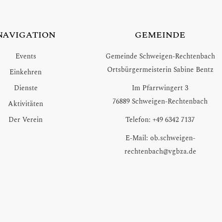
NAVIGATION
GEMEINDE
Events
Gemeinde Schweigen-Rechtenbach
Ortsbürgermeisterin Sabine Bentz
Einkehren
Dienste
Im Pfarrwingert 3
76889 Schweigen-Rechtenbach
Aktivitäten
Der Verein
Telefon: +49 6342 7137
E-Mail: ob.schweigen-
rechtenbach@vgbza.de